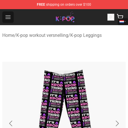
FREE
shipping on orders over $100
K-pop Store - Official K-pop Merchandise Shop
Open menu
Home
/
K-pop workout versnelling
/
K-pop Leggings