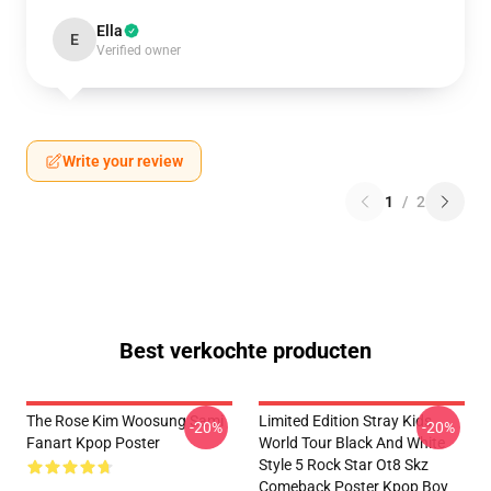
Ella
E
Verified owner
Write your review
1
/
2
Best verkochte producten
The Rose Kim Woosung Sami
Limited Edition Stray Kids
-20%
-20%
Fanart Kpop Poster
World Tour Black And White
Style 5 Rock Star Ot8 Skz
Comeback Poster Kpop Boy