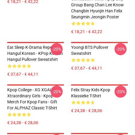
€ 18,21 - € 42,22
Group Bang Chan Lee Know
Changbin Hyunjin Han Felix
Seungmin Jeongin Poster
€ 18,21 - € 42,22
Eat Sleep K-Drama Repeat
Yoongi BTS Pullover
-20%
-20%
Hangul Korean - KPop Korean
Sweatshirt
Hangul Pullover Sweatshirt
€ 37,67 - € 44,11
€ 37,67 - € 44,11
Kpop College - XG XGALX
Felix Stray Kids Kpop
-20%
-20%
Xtraordinary Girls - Kpop
Klassieke T-Shirt
Merch For Kpop Fans - Gift
For ALPHAZ Classic T-Shirt
€ 24,38 - € 28,06
€ 24,38 - € 28,06