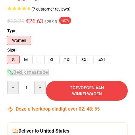
(7 customer reviews)
€33.29
€26.63
-20%
$28.95
Type
Women
Size
S
M
L
XL
2XL
3XL
4XL
Bekijk maattabel
Quantity
TOEVOEGEN AAN
WINKELWAGEN
Deze uitverkoop eindigt over
02
:
48
:
54
Deliver to United States