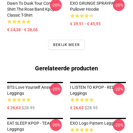
Dawn To Dusk Tour Concert
EXO GRUNGE SPRAYPAINT
-20%
-20%
Shirt The Rose Band Kpop
Pullover Hoodie
Classic T-Shirt
€ 39,51 - € 45,95
€ 24,38 - € 28,06
BEKIJK MEER
Gerelateerde producten
BTS Love Yourself Answer
I LISTEN TO KPOP - RED
-20%
-20%
Leggings
Leggings
€ 26,63
$28.95
€ 26,63
$28.95
EAT SLEEP KPOP - TEAL
EXO Logo Pattern Leggings
-20%
-20%
Leggings