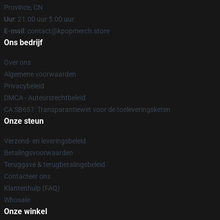
Province, CN
Uur
: 21.00 uur 5.00 uur
E-mail
: contact@kpopmerch.store
Ons bedrijf
Over ons
Algemene voorwaarden
Privacybeleid
DMCA - Auteursrechtbeleid
CA SB657: Transparantiewet voor de toeleveringsketen
Onze steun
Verzend- en leveringsbeleid
Betalingsvoorwaarden
Teruggave & terugbetalingsbeleid
Contacteer ons
Klantenhulp (FAQ)
Whosale
Onze winkel