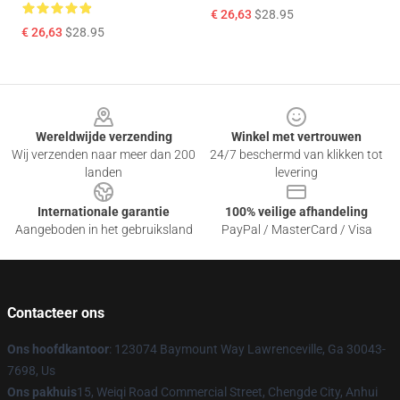
€ 26,63
$28.95
€ 26,63
$28.95
Footer
Wereldwijde verzending
Winkel met vertrouwen
Wij verzenden naar meer dan 200
24/7 beschermd van klikken tot
landen
levering
Internationale garantie
100% veilige afhandeling
Aangeboden in het gebruiksland
PayPal / MasterCard / Visa
Contacteer ons
Ons hoofdkantoor
: 123074 Baymount Way Lawrenceville, Ga 30043-
7698, Us
Ons pakhuis
15, Weiqi Road Commercial Street, Chengde City, Anhui