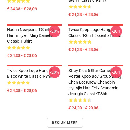
SWITH Classic T-Shirt
€ 24,38 - € 28,06
€ 24,38 - € 28,06
Haerin Newjeans T-Shirt Kpop
Twice Kpop Logo Hangul
-20%
-20%
Hanni Hyein Minji Danielle
Classic T-Shirt Essential T-Shirt
Classic T-Shirt
€ 24,38 - € 28,06
€ 24,38 - € 28,06
Twice Kpop Logo Hangul
Stray Kids 5 Star Comeback
-20%
-20%
Black White Classic T-Shirt
Poster Kpop Boy Group Bang
Chan Lee Know Changbin
Hyunjin Han Felix Seungmin
€ 24,38 - € 28,06
Jeongin Classic T-Shirt
€ 24,38 - € 28,06
BEKIJK MEER