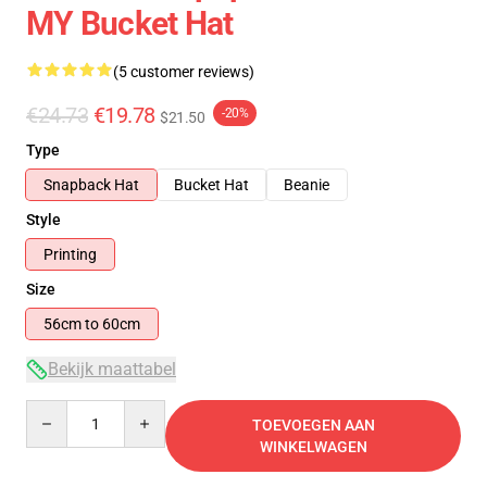
MY Bucket Hat
(5 customer reviews)
€24.73
€19.78
-20%
$21.50
Type
Snapback Hat
Bucket Hat
Beanie
Style
Printing
Size
56cm to 60cm
Bekijk maattabel
Quantity
TOEVOEGEN AAN
WINKELWAGEN