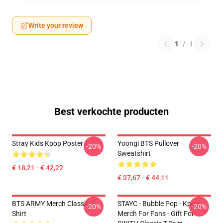
Write your review
1
/
1
Best verkochte producten
Stray Kids Kpop Poster
Yoongi BTS Pullover
-20%
-20%
Sweatshirt
€ 18,21 - € 42,22
€ 37,67 - € 44,11
BTS ARMY Merch Classic T-
STAYC - Bubble Pop - Kpop
-20%
-20%
Shirt
Merch For Fans - Gift For