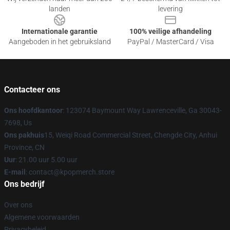
landen
levering
Internationale garantie
100% veilige afhandeling
Aangeboden in het gebruiksland
PayPal / MasterCard / Visa
Contacteer ons
Ons hoofdkantoor
: 123074 Baymount Way Lawrenceville, Ga 30043-
7698, Us
Ons pakhuis
15, Weiqi Road Commercial Street, Chengde City, Anhui
Province, CN
Uur
: 21.00 uur 5.00 uur
E-mail
: contact@kpopmerch.store
Ons bedrijf
Over ons
Algemene voorwaarden
Privacybeleid