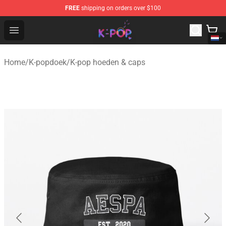
FREE
shipping on orders over $100
K-pop Store - Official K-pop Merchandise Shop
Open menu
Home
/
K-popdoek
/
K-pop hoeden & caps