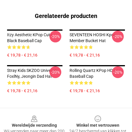
Gerelateerde producten
Itzy Aesthetic KPop Cute
SEVENTEEN HOSHI Kpop
-20%
-20%
Black Baseball Cap
Member Bucket Hat
€ 19,78 - € 21,16
€ 19,78 - € 21,16
Stray Kids SKZOO University
Rolling Quartz KPop HD Logo
-20%
-20%
FoxlNy, Jeongin Dad Hat
Baseball Cap
€ 19,78 - € 21,16
€ 19,78 - € 21,16
Footer
Wereldwijde verzending
Winkel met vertrouwen
Wij verzenden naar meer dan 200
24/7 beschermd van klikken tot