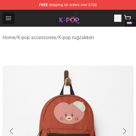
FREE
shipping on orders over $100
K-pop Store - Official K-pop Merchandise Shop
Open menu
Home
/
K-pop accessoires
/
K-pop rugzakken