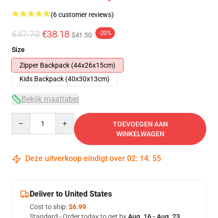
(6 customer reviews)
€47.73
€38.18
-20%
$41.50
Size
Zipper Backpack (44x26x15cm)
Kids Backpack (40x30x13cm)
Bekijk maattabel
Quantity
TOEVOEGEN AAN
WINKELWAGEN
Deze uitverkoop eindigt over
02
:
14
:
54
Deliver to United States
Cost to ship:
$6.99
Standard - Order today to get by
Aug. 16 - Aug. 23