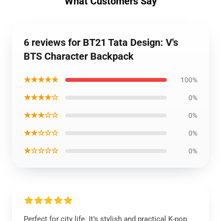
What Customers Say
6 reviews for BT21 Tata Design: V's
BTS Character Backpack
★★★★★
100%
★★★★☆
0%
★★★☆☆
0%
★★☆☆☆
0%
★☆☆☆☆
0%
Perfect for city life. It’s stylish and practical K-pop