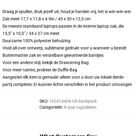
Draag je spullen, druk jezelf uit, houd je handen vrij, het is win-win-win
Zak meet 17,7 x 11,8 x 4.9in / 45 x 30 x 12,5 cm
De meeste standaard laptops passen in de interne laptop zak, die
13,5" x 10,5" / 34 x 27 cm meet
Duurzame 100% polyester behuizing
Vivid all-over ontwerp, sublimatie gedrukt voor u wanneer u bestelt
Buitenmatten zak en verstelbare gewatteerde bandjes
Voor een andere stijl, bekijk de Drawstring Bag
Voor meer ruimte, probeer de Duffle Bag
Aangezien elk item is gemaakt alleen voor u door uw lokale derde-
partij completer, Er kunnen lichte verschillen in het product ontvangen
SKU
:
162414406-US-backpack
Categorieën
:
K-pop rugzakken
,