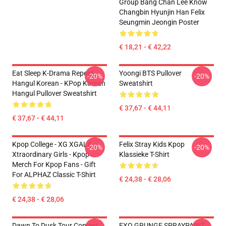
Group Bang Chan Lee Know
Changbin Hyunjin Han Felix
Seungmin Jeongin Poster
€ 18,21 - € 42,22
Eat Sleep K-Drama Repeat
Yoongi BTS Pullover
-20%
-20%
Hangul Korean - KPop Korean
Sweatshirt
Hangul Pullover Sweatshirt
€ 37,67 - € 44,11
€ 37,67 - € 44,11
Kpop College - XG XGALX
Felix Stray Kids Kpop
-20%
-20%
Xtraordinary Girls - Kpop
Klassieke T-Shirt
Merch For Kpop Fans - Gift
For ALPHAZ Classic T-Shirt
€ 24,38 - € 28,06
€ 24,38 - € 28,06
Dawn To Dusk Tour Concert
EXO GRUNGE SPRAYPAINT