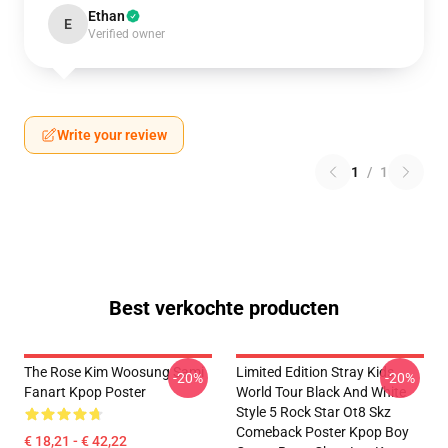
Ethan
E
Verified owner
Write your review
1
/
1
Best verkochte producten
The Rose Kim Woosung Sami
Limited Edition Stray Kids
-20%
-20%
Fanart Kpop Poster
World Tour Black And White
Style 5 Rock Star Ot8 Skz
Comeback Poster Kpop Boy
€ 18,21 - € 42,22