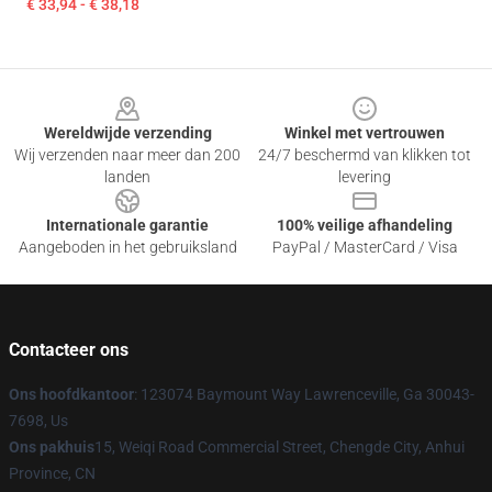
€ 33,94 - € 38,18
Footer
Wereldwijde verzending
Winkel met vertrouwen
Wij verzenden naar meer dan 200
24/7 beschermd van klikken tot
landen
levering
Internationale garantie
100% veilige afhandeling
Aangeboden in het gebruiksland
PayPal / MasterCard / Visa
Contacteer ons
Ons hoofdkantoor
: 123074 Baymount Way Lawrenceville, Ga 30043-
7698, Us
Ons pakhuis
15, Weiqi Road Commercial Street, Chengde City, Anhui
Province, CN