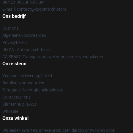
Uur
: 21.00 uur 5.00 uur
E-mail
: contact@kpopmerch.store
Ons bedrijf
Over ons
Algemene voorwaarden
Privacybeleid
DMCA - Auteursrechtbeleid
CA SB657: Transparantiewet voor de toeleveringsketen
Onze steun
Verzend- en leveringsbeleid
Betalingsvoorwaarden
Teruggave & terugbetalingsbeleid
Contacteer ons
Klantenhulp (FAQ)
Whosale
Onze winkel
Wij bieden kwaliteit, unieke producten die zijn ontworpen door