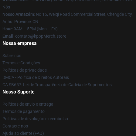
Nós
Nosso Armazém
: No 15, Weiqi Road Commercial Street, Chengde City,
Anhui Province, CN
Hour
: 9AM – 5PM (Mon – Fri)
Email
: contato@kpopMerch.store
Nossa empresa
Sobre nós
Termos e Condições
Políticas de privacidade
DMCA - Política de Direitos Autorais
CA SB657: Lei de Transparência de Cadeia de Suprimentos
Nosso Suporte
Políticas de envio e entrega
Termos de pagamento
Políticas de devolução e reembolso
Contacte-nos
Ajuda ao cliente (FAQ)