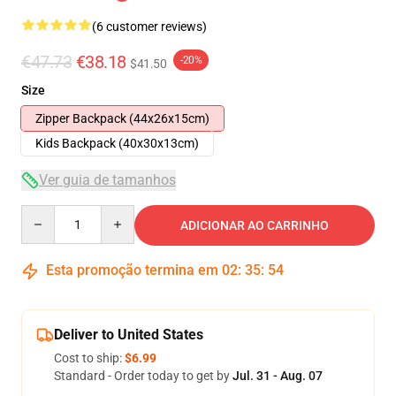
(6 customer reviews)
€47.73
€38.18
-20%
$41.50
Size
Zipper Backpack (44x26x15cm)
Kids Backpack (40x30x13cm)
Ver guia de tamanhos
Quantity
ADICIONAR AO CARRINHO
Esta promoção termina em
02
:
35
:
54
Deliver to United States
Cost to ship:
$6.99
Standard - Order today to get by
Jul. 31 - Aug. 07