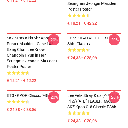
€ 18,21 - € 42,22
Seungmin Jeongin Maxident
Poster Poster
€ 18,21 - € 42,22
SKZ Stray Kids Skz Kpop Pink
LE SSERAFIM LOGO KPOP T-
-20%
-20%
Poster Maxident Case 143
Shirt Clássica
Bang Chan Lee Know
Changbin Hyunjin Han
€ 24,38 - € 28,06
Seungmin Jeongin Maxident
Poster Poster
€ 18,21 - € 42,22
BTS - KPOP Classic T-Shirt
Lee Felix Stray Kids (스트레이
-20%
-20%
키즈) "ATE" TEASER IMAGE
SKZ Kpop Ot8 Classic T-Shirt
€ 24,38 - € 28,06
€ 24,38 - € 28,06