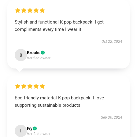
Stylish and functional K-pop backpack. I get
compliments every time I wear it.
Oct 22, 2024
Brooks
B
Verified owner
Eco-friendly material K-pop backpack. I love
supporting sustainable products.
Sep 30, 2024
Ivy
I
Verified owner