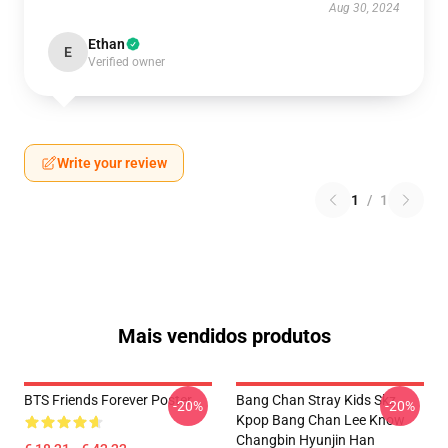
Aug 30, 2024
Ethan
E
Verified owner
Write your review
1
/
1
Mais vendidos produtos
BTS Friends Forever Poster
Bang Chan Stray Kids Skz
-20%
-20%
Kpop Bang Chan Lee Know
Changbin Hyunjin Han