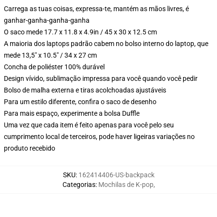
Carrega as tuas coisas, expressa-te, mantém as mãos livres, é
ganhar-ganha-ganha-ganha
O saco mede 17.7 x 11.8 x 4.9in / 45 x 30 x 12.5 cm
A maioria dos laptops padrão cabem no bolso interno do laptop, que
mede 13,5" x 10.5" / 34 x 27 cm
Concha de poliéster 100% durável
Design vívido, sublimação impressa para você quando você pedir
Bolso de malha externa e tiras acolchoadas ajustáveis
Para um estilo diferente, confira o saco de desenho
Para mais espaço, experimente a bolsa Duffle
Uma vez que cada item é feito apenas para você pelo seu
cumprimento local de terceiros, pode haver ligeiras variações no
produto recebido
SKU
:
162414406-US-backpack
Categorias
:
Mochilas de K-pop
,