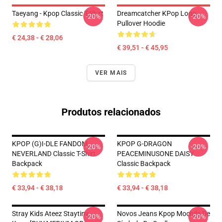
Taeyang - Kpop Classic T-Shirt
Dreamcatcher KPop Logo
-20%
-20%
Pullover Hoodie
€ 24,38 - € 28,06
€ 39,51 - € 45,95
VER MAIS
Produtos relacionados
KPOP (G)I-DLE FANDOM
KPOP G-DRAGON
-20%
-20%
NEVERLAND Classic T-Shirt
PEACEMINUSONE DAISY
Backpack
Classic Backpack
€ 33,94 - € 38,18
€ 33,94 - € 38,18
Stray Kids Ateez Staytiny
Novos Jeans Kpop Mochila De
-20%
-20%