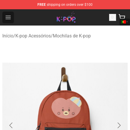
FREE
shipping on orders over $100
K-pop Store - Official K-pop Merchandise Shop
Open menu
Início
/
K-pop Acessórios
/
Mochilas de K-pop