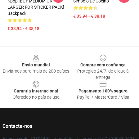
Kpop [BUY MEDIUM OR
Símbolo De Coelho
LARGER FOR STICKER PACK]
Backpack
€ 33,94 - € 38,18
€ 33,94 - € 38,18
Footer
Envio mundial
Compre com confiança
Enviamos para mais de 200 países
Protegido 24/7, do clique à
entrega
Garantia internacional
Pagamento 100% seguro
Oferecido no país de uso
PayPal / MasterCard / Visa
Contacte-nos
A nossa sede
: 123074 Baymount Way Lawrenceville, Ga 30043-7698,