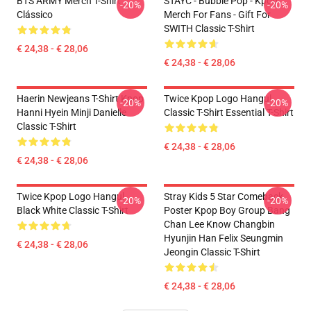
BTS ARMY Merch T-Shirt
STAYC - Bubble Pop - Kpop
-20%
-20%
Clássico
Merch For Fans - Gift For
SWITH Classic T-Shirt
€ 24,38 - € 28,06
€ 24,38 - € 28,06
Haerin Newjeans T-Shirt Kpop
Twice Kpop Logo Hangul
-20%
-20%
Hanni Hyein Minji Danielle
Classic T-Shirt Essential T-Shirt
Classic T-Shirt
€ 24,38 - € 28,06
€ 24,38 - € 28,06
Twice Kpop Logo Hangul
Stray Kids 5 Star Comeback
-20%
-20%
Black White Classic T-Shirt
Poster Kpop Boy Group Bang
Chan Lee Know Changbin
Hyunjin Han Felix Seungmin
€ 24,38 - € 28,06
Jeongin Classic T-Shirt
€ 24,38 - € 28,06