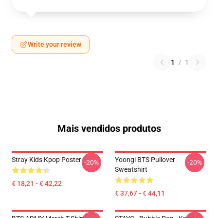
Write your review
1
/
1
Mais vendidos produtos
Stray Kids Kpop Poster
Yoongi BTS Pullover
-20%
-20%
Sweatshirt
€ 18,21 - € 42,22
€ 37,67 - € 44,11