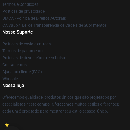
Termos e Condições
Políticas de privacidade
DMCA - Política de Direitos Autorais
CA SB657: Lei de Transparência de Cadeia de Suprimentos
Nosso Suporte
Políticas de envio e entrega
Termos de pagamento
Políticas de devolução e reembolso
Contacte-nos
Ajuda ao cliente (FAQ)
Whosale
Nossa loja
Oferecemos qualidade, produtos únicos que são projetados por
especialistas neste campo. Oferecemos muitos estilos diferentes;
cada um é projetado para mostrar seu estilo pessoal único.