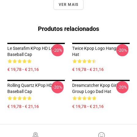
VER MAIS
Produtos relacionados
Le Sserafim KPop HD Logo
Twice Kpop Logo Hangul Dad
-20%
-20%
Baseball Cap
Hat
€ 19,78 - € 21,16
€ 19,78 - € 21,16
Rolling Quartz KPop HD Logo
Dreamcatcher Kpop Girl
-20%
-20%
Baseball Cap
Group Logo Dad Hat
€ 19,78 - € 21,16
€ 19,78 - € 21,16
Footer