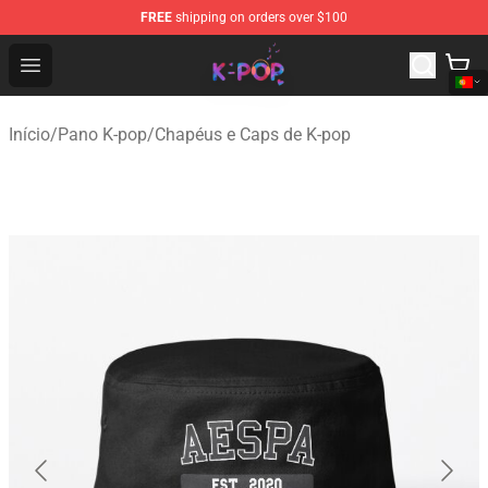
FREE
shipping on orders over $100
K-pop Store - Official K-pop Merchandise Shop
Open menu
Início
/
Pano K-pop
/
Chapéus e Caps de K-pop