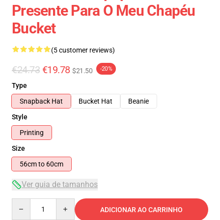
Presente Para O Meu Chapéu
Bucket
(5 customer reviews)
€24.73
€19.78
-20%
$21.50
Type
Snapback Hat
Bucket Hat
Beanie
Style
Printing
Size
56cm to 60cm
Ver guia de tamanhos
Quantity
ADICIONAR AO CARRINHO