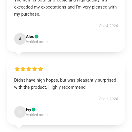
The item is both affordable and high quality. It’s
exceeded my expectations and I’m very pleased with
my purchase.
Dec 4, 2024
Alec
A
Verified owner
Didn't have high hopes, but was pleasantly surprised
with the product. Highly recommend.
Dec 1, 2024
Ivy
I
Verified owner