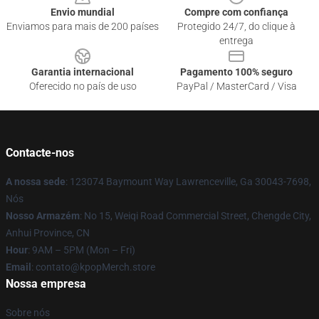
Envio mundial
Compre com confiança
Enviamos para mais de 200 países
Protegido 24/7, do clique à
entrega
Garantia internacional
Pagamento 100% seguro
Oferecido no país de uso
PayPal / MasterCard / Visa
Contacte-nos
A nossa sede
: 123074 Baymount Way Lawrenceville, Ga 30043-7698,
Nós
Nosso Armazém
: No 15, Weiqi Road Commercial Street, Chengde City,
Anhui Province, CN
Hour
: 9AM – 5PM (Mon – Fri)
Email
: contato@kpopMerch.store
Nossa empresa
Sobre nós