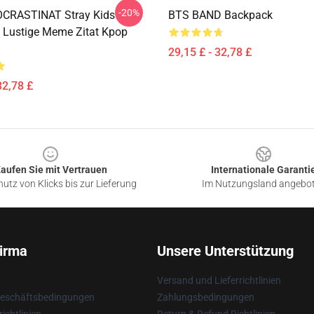
-20%
CRASTINAT Stray Kids
BTS BAND Backpack
Lustige Meme Zitat Kpop
29,15 £ - 32,78 £
32,78 £
aufen Sie mit Vertrauen
Internationale Garanti
utz von Klicks bis zur Lieferung
Im Nutzungsland angebo
irma
Unsere Unterstützung
Versand und Lieferrichtlinien
Geschäftsbedingungen
Zahlungsbedingungen