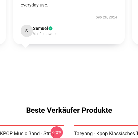
everyday use.
Sep 20, 2024
Samuel
S
Verified owner
Beste Verkäufer Produkte
-20%
 KPOP Music Band - Stray
Taeyang - Kpop Klassisches T