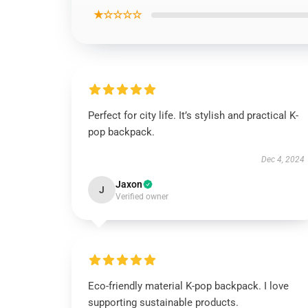
★☆☆☆☆
Perfect for city life. It’s stylish and practical K-
pop backpack.
Dec 4, 2024
Jaxon
J
Verified owner
Eco-friendly material K-pop backpack. I love
supporting sustainable products.