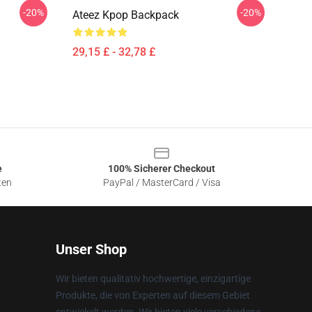
-20%
-20%
Ateez Kpop Backpack
29,15 £ - 32,78 £
e
100% Sicherer Checkout
ten
PayPal / MasterCard / Visa
Unser Shop
Wir bieten qualitativ hochwertige, einzigartige
Produkte, die von Experten auf diesem Gebiet