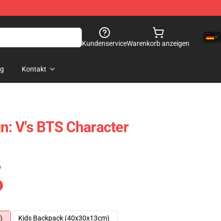
Kundenservice
Warenkorb anzeigen
og
Kontakt
n: V's BTS Character
)
)
Kids Backpack (40x30x13cm)