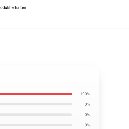
rodukt erhalten
100%
0%
0%
0%