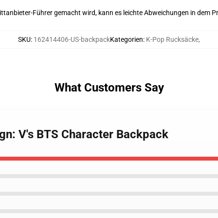
 Drittanbieter-Führer gemacht wird, kann es leichte Abweichungen in dem P
SKU
:
162414406-US-backpack
Kategorien
:
K-Pop Rucksäcke
,
What Customers Say
ign: V's BTS Character Backpack