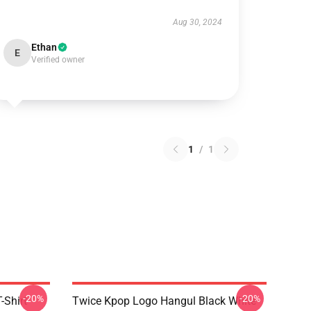
Aug 30, 2024
Ethan
E
Verified owner
1
/
1
-20%
-20%
-Shirt
Twice Kpop Logo Hangul Black White