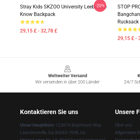
-20%
Stray Kids SKZOO University Leebit Lee
STOP PRO
Know Backpack
Bangchan 
Rucksack
29,15 £ - 32,78 £
29,15 £ - 
Footer
Weltweiter Versand
K
Wir versenden in über 200 Länder
24/7 Sch
Kontaktieren Sie uns
Unsere F
Unser Hauptbüro
: 123074 Baymount Way
Über uns
Lawrenceville, Ga 30043-7698, Us
Allgemeine 