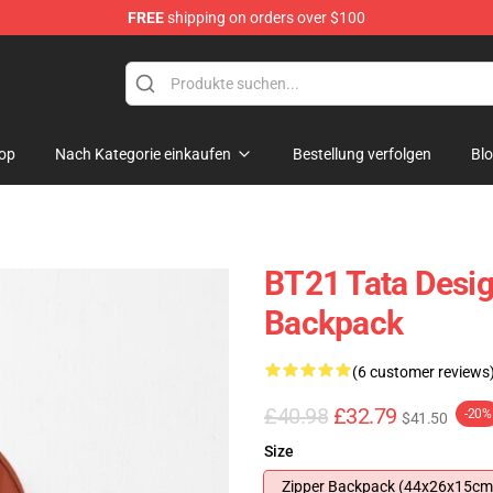
FREE
shipping on orders over $100
op
Nach Kategorie einkaufen
Bestellung verfolgen
Bl
BT21 Tata Desig
Backpack
(6 customer reviews
£40.98
£32.79
-20%
$41.50
Size
Zipper Backpack (44x26x15cm