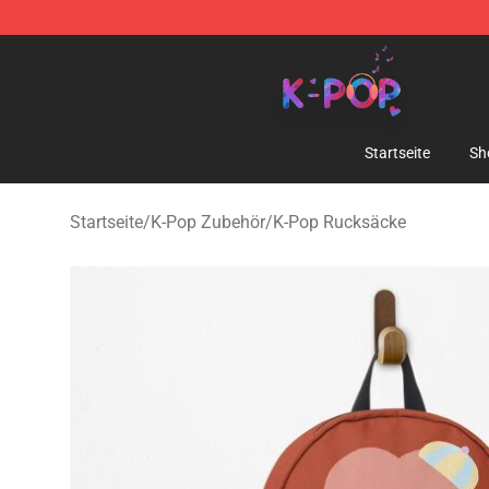
K-pop Store - Official K-pop Merchandise Shop
Startseite
Sh
Startseite
/
K-Pop Zubehör
/
K-Pop Rucksäcke