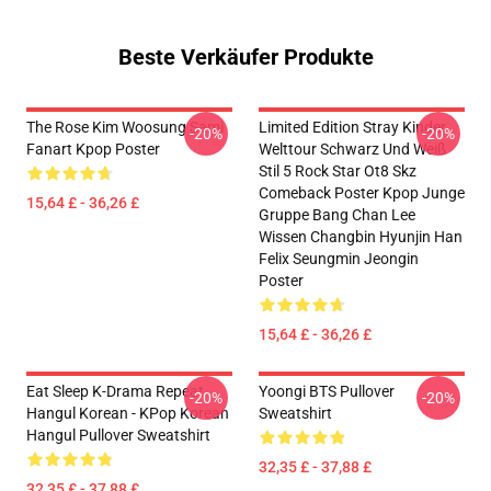
Beste Verkäufer Produkte
The Rose Kim Woosung Sami
Limited Edition Stray Kinder
-20%
-20%
Fanart Kpop Poster
Welttour Schwarz Und Weiß
Stil 5 Rock Star Ot8 Skz
Comeback Poster Kpop Junge
15,64 £ - 36,26 £
Gruppe Bang Chan Lee
Wissen Changbin Hyunjin Han
Felix Seungmin Jeongin
Poster
15,64 £ - 36,26 £
Eat Sleep K-Drama Repeat
Yoongi BTS Pullover
-20%
-20%
Hangul Korean - KPop Korean
Sweatshirt
Hangul Pullover Sweatshirt
32,35 £ - 37,88 £
32,35 £ - 37,88 £