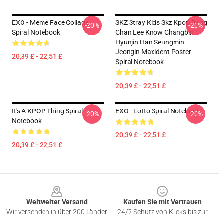
EXO - Meme Face Collage
SKZ Stray Kids Skz Kpop Bang
-20%
-20%
Spiral Notebook
Chan Lee Know Changbin
Hyunjin Han Seungmin
Jeongin Maxident Poster
20,39 £ - 22,51 £
Spiral Notebook
20,39 £ - 22,51 £
It's A KPOP Thing Spiral
EXO - Lotto Spiral Notebook
-20%
-20%
Notebook
20,39 £ - 22,51 £
20,39 £ - 22,51 £
Footer
Weltweiter Versand
Kaufen Sie mit Vertrauen
Wir versenden in über 200 Länder
24/7 Schutz von Klicks bis zur