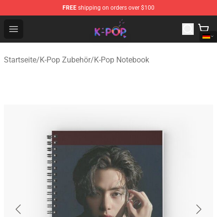
FREE
shipping on orders over $100
K-pop Store - Official K-pop Merchandise Shop
Open menu
Startseite
/
K-Pop Zubehör
/
K-Pop Notebook