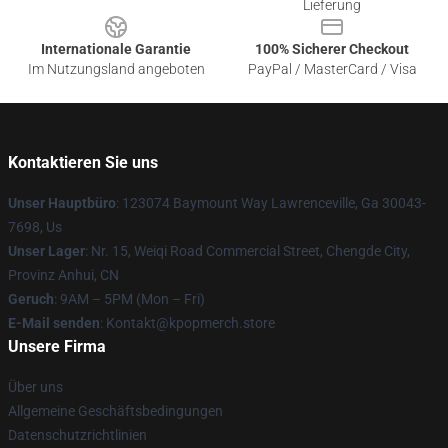
Lieferung
Internationale Garantie
100% Sicherer Checkout
Im Nutzungsland angeboten
PayPal / MasterCard / Visa
Kontaktieren Sie uns
Unser Hauptbüro
: 123074 Baymount Way Lawrenceville, Ga 30043-
7698, Us
Unser Lager
: Nr. 15, Weiqi Road Commercial Street, Chengde City,
Provinz Anhui, CN
Geruch
: 9AM – 5PM (Mon – Fri)
E-Mail senden
: Kontakt@kpopmerch.store
Unsere Firma
Über uns
Allgemeine Geschäftsbedingungen
Datenschutzrichtlinien