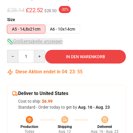
£28.14
£22.52
-20%
$28.50
Size
A5 - 14,8x21cm
A6 - 10x14cm
Größentabelle anzeigen
Quantity
IN DEN WARENKORB
Diese Aktion endet in
04
:
23
:
54
Deliver to United States
Cost to ship:
$6.99
Standard - Order today to get by
Aug. 16 - Aug. 23
Production
Shipping
Delivered
Today
Aug. 12
Aug. 16 - Aug. 23