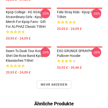
Kpop College - XG XGALX
Felix Stray Kids - Kpop Classic
-20%
-20%
Xtraordinary Girls - Kpop
T-Shirt
Merch For Kpop Fans - Gift
For ALPHAZ Classic T-Shirt
20,93 £ - 24,09 £
20,93 £ - 24,09 £
Dawn To Dusk Tour Konzert
EXO GRUNGE SPRAYPAINT
-20%
-20%
Shirt Die Rose Band Kpop
Pullover Hoodie
Klassisches T-Shirt
33,93 £ - 39,46 £
20,93 £ - 24,09 £
MEHR ANZEIGEN
Ähnliche Produkte