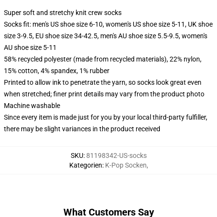
Super soft and stretchy knit crew socks
Socks fit: men's US shoe size 6-10, women's US shoe size 5-11, UK shoe
size 3-9.5, EU shoe size 34-42.5, men's AU shoe size 5.5-9.5, women's
AU shoe size 5-11
58% recycled polyester (made from recycled materials), 22% nylon,
15% cotton, 4% spandex, 1% rubber
Printed to allow ink to penetrate the yarn, so socks look great even
when stretched; finer print details may vary from the product photo
Machine washable
Since every item is made just for you by your local third-party fulfiller,
there may be slight variances in the product received
SKU
:
81198342-US-socks
Kategorien
:
K-Pop Socken
,
What Customers Say