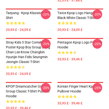
32,35 £ - 37,88 £
Taeyang - Kpop Klassisches T-
Twice Kpop Logo Hangul
-20%
-20%
Shirt
Black White Classic T-Shirt
20,93 £ - 24,09 £
20,93 £ - 24,09 £
Stray Kids 5 Star Comeback
Pentagon Kpop Logo Pullover
-20%
-20%
Poster Kpop Boy Group Bang
Hoodie
Chan Lee Know Changbin
Hyunjin Han Felix Seungmin
33,93 £ - 39,46 £
Jeongin Classic T-Shirt
20,93 £ - 24,09 £
KPOP Dreamcatcher Girl
Korean Finger Heart Kpop
-20%
-20%
Group Classic T-Shirt Pullover
Pullover Hoodie
Hoodie
33,93 £ - 39,46 £
33,93 £ - 39,46 £