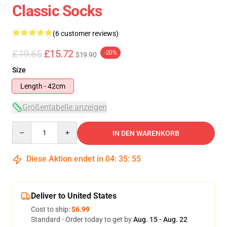
Classic Socks
(6 customer reviews)
£19.65
£15.72
-20%
$19.90
Size
Length - 42cm
Größentabelle anzeigen
Quantity
IN DEN WARENKORB
Diese Aktion endet in
04
:
35
:
54
Deliver to United States
Cost to ship:
$6.99
Standard - Order today to get by
Aug. 15 - Aug. 22