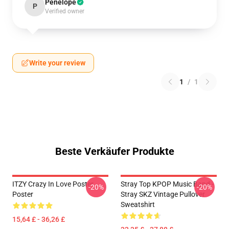
Penelope
P
Verified owner
Write your review
1
/
1
Beste Verkäufer Produkte
ITZY Crazy In Love Poster
Stray Top KPOP Music Band -
-20%
-20%
Poster
Stray SKZ Vintage Pullover
Sweatshirt
15,64 £ - 36,26 £