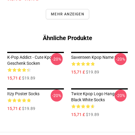
MEHR ANZEIGEN
Ähnliche Produkte
K-Pop Addict - Cute Kpop Fan
Saventeen Kpop Name Socks
-20%
-20%
Geschenk Socken
15,71 £
$19.89
15,71 £
$19.89
Itzy Poster Socks
Twice Kpop Logo Hangul
-20%
-20%
Black White Socks
15,71 £
$19.89
15,71 £
$19.89