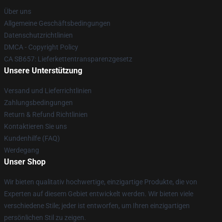
Über uns
Allgemeine Geschäftsbedingungen
Datenschutzrichtlinien
DMCA - Copyright Policy
CA SB657: Lieferkettentransparenzgesetz
Unsere Unterstützung
Versand und Lieferrichtlinien
Zahlungsbedingungen
Return & Refund Richtlinien
Kontaktieren Sie uns
Kundenhilfe (FAQ)
Werdegang
Unser Shop
Wir bieten qualitativ hochwertige, einzigartige Produkte, die von
Experten auf diesem Gebiet entwickelt werden. Wir bieten viele
verschiedene Stile; jeder ist entworfen, um Ihren einzigartigen
persönlichen Stil zu zeigen.