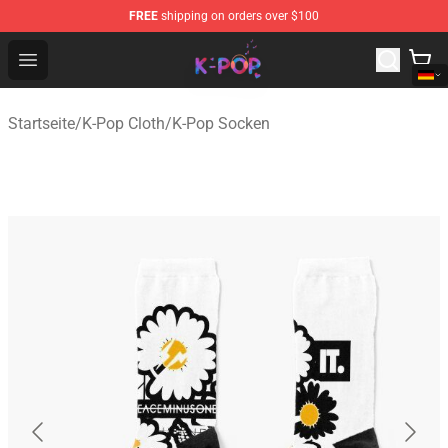
FREE
shipping on orders over $100
K-pop Store - Official K-pop Merchandise Shop
Open menu
Startseite
/
K-Pop Cloth
/
K-Pop Socken