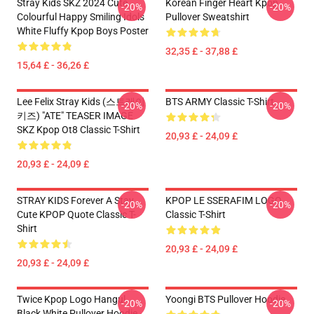
Stray Kids SKZ 2024 Cute
Korean Finger Heart Kpop
-20%
-20%
Colourful Happy Smiling Idols
Pullover Sweatshirt
White Fluffy Kpop Boys Poster
32,35 £ - 37,88 £
15,64 £ - 36,26 £
Lee Felix Stray Kids (스트레이
BTS ARMY Classic T-Shirt
-20%
-20%
키즈) "ATE" TEASER IMAGE
SKZ Kpop Ot8 Classic T-Shirt
20,93 £ - 24,09 £
20,93 £ - 24,09 £
STRAY KIDS Forever A Stay
KPOP LE SSERAFIM LOGO
-20%
-20%
Cute KPOP Quote Classic T-
Classic T-Shirt
Shirt
20,93 £ - 24,09 £
20,93 £ - 24,09 £
Twice Kpop Logo Hangul
Yoongi BTS Pullover Hoodie
-20%
-20%
Black White Pullover Hoodie