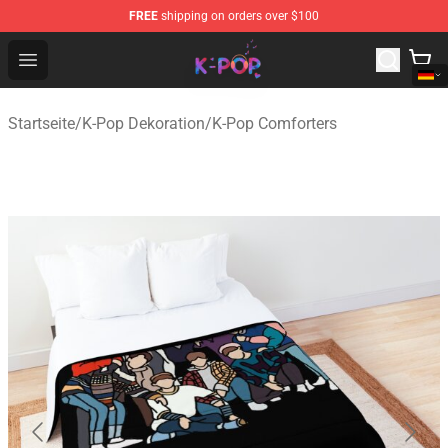
FREE
shipping on orders over $100
K-pop Store - Official K-pop Merchandise Shop
Open menu
Startseite
/
K-Pop Dekoration
/
K-Pop Comforters