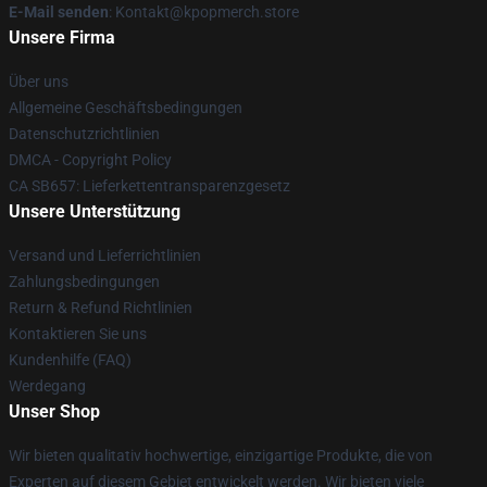
E-Mail senden
: Kontakt@kpopmerch.store
Unsere Firma
Über uns
Allgemeine Geschäftsbedingungen
Datenschutzrichtlinien
DMCA - Copyright Policy
CA SB657: Lieferkettentransparenzgesetz
Unsere Unterstützung
Versand und Lieferrichtlinien
Zahlungsbedingungen
Return & Refund Richtlinien
Kontaktieren Sie uns
Kundenhilfe (FAQ)
Werdegang
Unser Shop
Wir bieten qualitativ hochwertige, einzigartige Produkte, die von
Experten auf diesem Gebiet entwickelt werden. Wir bieten viele