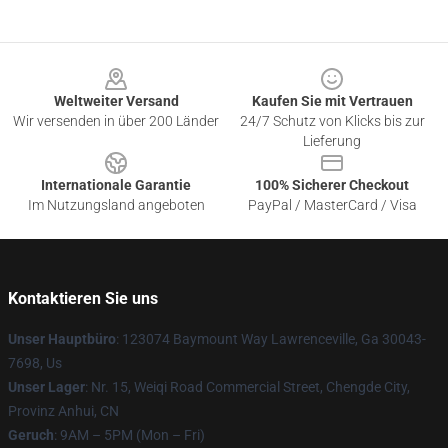
Footer
Weltweiter Versand
Kaufen Sie mit Vertrauen
Wir versenden in über 200 Länder
24/7 Schutz von Klicks bis zur
Lieferung
Internationale Garantie
100% Sicherer Checkout
Im Nutzungsland angeboten
PayPal / MasterCard / Visa
Kontaktieren Sie uns
Unser Hauptbüro
: 123074 Baymount Way Lawrenceville, Ga 30043-
7698, Us
Unser Lager
: Nr. 15, Weiqi Road Commercial Street, Chengde City,
Provinz Anhui, CN
Geruch
: 9AM – 5PM (Mon – Fri)