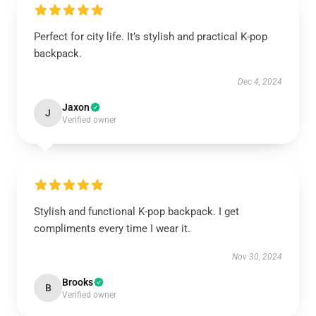
Perfect for city life. It’s stylish and practical K-pop
backpack.
Dec 4, 2024
Jaxon
J
Verified owner
Stylish and functional K-pop backpack. I get
compliments every time I wear it.
Nov 30, 2024
Brooks
B
Verified owner