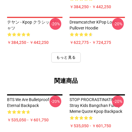
￥384,250 - ￥442,250
テヤン - Kpop クラシックTシ
Dreamcatcher KPop Logo
-20%
-20%
ャツ
Pullover Hoodie
￥384,250 - ￥442,250
￥622,775 - ￥724,275
もっと見る
関連商品
BTS We Are Bulletproof: The
STOP PROCRASTINATING
-20%
-20%
Eternal Backpack
Stray Kids Bangchan Funny
Meme Quote Kpop Backpack
￥535,050 - ￥601,750
￥535,050 - ￥601,750