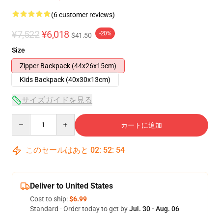
(6 customer reviews)
¥7,522
¥6,018
-20%
$41.50
Size
Zipper Backpack (44x26x15cm)
Kids Backpack (40x30x13cm)
サイズガイドを見る
Quantity
カートに追加
このセールはあと
02
:
52
:
54
Deliver to United States
Cost to ship:
$6.99
Standard - Order today to get by
Jul. 30 - Aug. 06