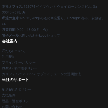
本社オフィス
: 123074 ベイマウント ウェイ ローレンスビル, Ga
30043-7698, Us
私達の倉庫
: No. 15, Weiqi の道の商業通り、Chengde 都市、安徽省、
CN
営業時間
: 9:00～18:00(月～金)
電子メール
お問い合わせkpopショップ
会社案内
私たちについて
利用規約
プライバシーポリシー
DMCA - 著作権ポリシー
カリフォルニアSB657: サプライチェーンの透明性法
当社のサポート
配送&配送ポリシー
支払条件
返品・返金ポリシー
お問い合わせ