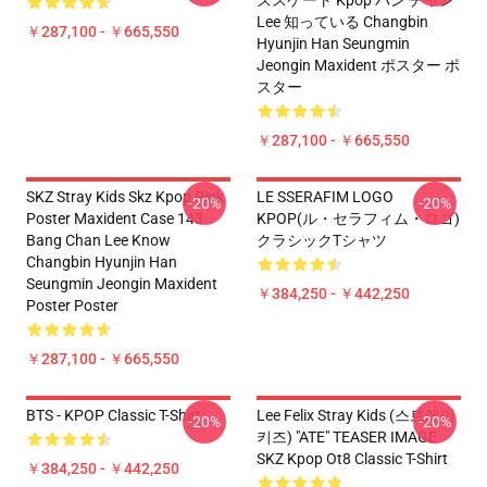
ズスケート Kpop バン チャン
Lee 知っている Changbin
￥287,100 - ￥665,550
Hyunjin Han Seungmin
Jeongin Maxident ポスター ポ
スター
￥287,100 - ￥665,550
SKZ Stray Kids Skz Kpop Pink
LE SSERAFIM LOGO
-20%
-20%
Poster Maxident Case 143
KPOP(ル・セラフィム・ロゴ)
Bang Chan Lee Know
クラシックTシャツ
Changbin Hyunjin Han
Seungmin Jeongin Maxident
￥384,250 - ￥442,250
Poster Poster
￥287,100 - ￥665,550
BTS - KPOP Classic T-Shirt
Lee Felix Stray Kids (스트레이
-20%
-20%
키즈) "ATE" TEASER IMAGE
SKZ Kpop Ot8 Classic T-Shirt
￥384,250 - ￥442,250