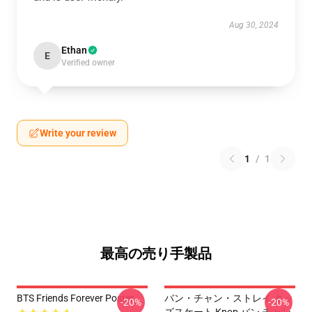
Aug 30, 2024
Ethan
E
Verified owner
Write your review
1
/
1
最高の売り手製品
BTS Friends Forever Poster
バン・チャン・ストレイ キッ
-20%
-20%