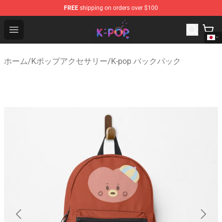
FREE
shipping on orders over $100
K-pop Store - Official K-pop Merchandise Shop
Open menu
ホーム
/
Kポップアクセサリー
/
K-pop バックパック