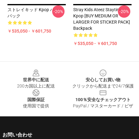
ストレイキッド Kpop バック
Stray Kids Ateez Staytiny
-20%
-20%
パック
Kpop [BUY MEDIUM OR
LARGER FOR STICKER PACK]
Backpack
￥535,050 - ￥601,750
￥535,050 - ￥601,750
Footer
世界中に配送
安心してお買い物
200カ国以上に配送
クリックから配送まで24/7保護
国際保証
100％安全なチェックアウト
使用国で提供
PayPal / マスターカード / ビザ
お問い合わせ