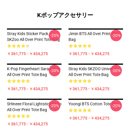
Kポップアクセサリー
Stray Kids Sticker Pack -
Jimin BTS All Over Print Tote
-20%
-20%
SKZoo All Over Print Tote Bag
Bag
￥361,775 - ￥434,275
￥361,775 - ￥434,275
K-Pop Fingerheart Saranghae
Stray Kids SKZOO University
-20%
-20%
All Over Print Tote Bag
All Over Print Tote Bag
￥361,775 - ￥434,275
￥361,775 - ￥434,275
SHineee Floral Lightstick Kpop
Yoongi BTS Cotton Tote Bag
-20%
-20%
All Over Print Tote Bag
￥361,775 - ￥434,275
￥361,775 - ￥434,275