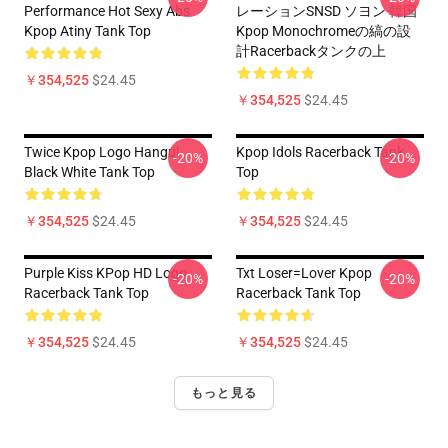
Performance Hot Sexy Abs
レーションSNSD ソヨン 韓国
Kpop Atiny Tank Top
Kpop Monochromeの縞の設
計Racerbackタンクの上
￥354,525
$24.45
￥354,525
$24.45
Twice Kpop Logo Hangul
Kpop Idols Racerback Tank
-20%
-20%
Black White Tank Top
Top
￥354,525
$24.45
￥354,525
$24.45
Purple Kiss KPop HD Logo
Txt Loser=lover Kpop
-20%
-20%
Racerback Tank Top
Racerback Tank Top
￥354,525
$24.45
￥354,525
$24.45
もっと見る