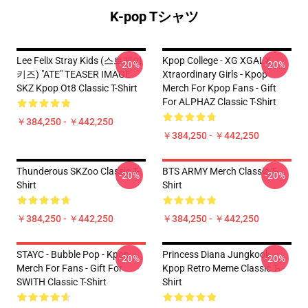
K-pop Tシャツ
Lee Felix Stray Kids (스트레이
Kpop College - XG XGALX
-20%
-20%
키즈) "ATE" TEASER IMAGE
Xtraordinary Girls - Kpop
SKZ Kpop Ot8 Classic T-Shirt
Merch For Kpop Fans - Gift
For ALPHAZ Classic T-Shirt
￥384,250 - ￥442,250
￥384,250 - ￥442,250
Thunderous SKZoo Classic T-
BTS ARMY Merch Classic T-
-20%
-20%
Shirt
Shirt
￥384,250 - ￥442,250
￥384,250 - ￥442,250
STAYC - Bubble Pop - Kpop
Princess Diana Jungkook
-20%
-20%
Merch For Fans - Gift For
Kpop Retro Meme Classic T-
SWITH Classic T-Shirt
Shirt