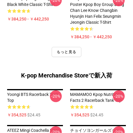
-20%
-20%
Black White Classic T-Shirt
Poster Kpop Boy Group Bang
Chan Lee Know Changbin
Hyunjin Han Felix Seungmin
￥384,250 - ￥442,250
Jeongin Classic T-Shirt
￥384,250 - ￥442,250
もっと見る
K-pop Merchandise Storeで新入荷
Yoongi BTS Racerback Tank
MAMAMOO Kpop Nutritional
-20%
-20%
Top
Facts 2 Racerback Tank Top
￥354,525
$24.45
￥354,525
$24.45
ATEEZ Mingi Coachella Iconic
チョイソヨンガールズジェネ
-20%
-20%