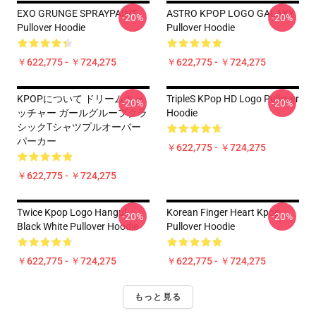
EXO GRUNGE SPRAYPAINT
ASTRO KPOP LOGO GALAXY
-20%
-20%
Pullover Hoodie
Pullover Hoodie
￥622,775 - ￥724,275
￥622,775 - ￥724,275
KPOPについて ドリームキャ
TripleS KPop HD Logo Pullover
-20%
-20%
ッチャー ガールグループクラ
Hoodie
シックTシャツプルオーバー
パーカー
￥622,775 - ￥724,275
￥622,775 - ￥724,275
Twice Kpop Logo Hangul
Korean Finger Heart Kpop
-20%
-20%
Black White Pullover Hoodie
Pullover Hoodie
￥622,775 - ￥724,275
￥622,775 - ￥724,275
もっと見る