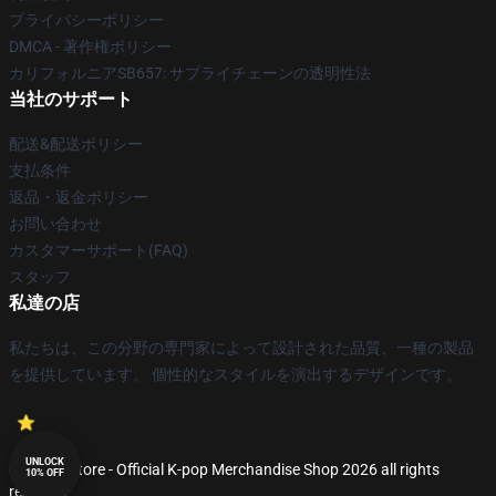
プライバシーポリシー
DMCA - 著作権ポリシー
カリフォルニアSB657: サプライチェーンの透明性法
当社のサポート
配送&配送ポリシー
支払条件
返品・返金ポリシー
お問い合わせ
カスタマーサポート(FAQ)
スタッフ
私達の店
私たちは、この分野の専門家によって設計された品質、一種の製品
を提供しています。 個性的なスタイルを演出するデザインです。
UNLOCK
© K-pop Store - Official K-pop Merchandise Shop 2026 all rights
10% OFF
reserved