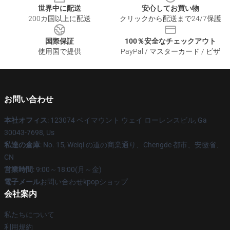
世界中に配送
安心してお買い物
200カ国以上に配送
クリックから配送まで24/7保護
国際保証
100％安全なチェックアウト
使用国で提供
PayPal / マスターカード / ビザ
お問い合わせ
本社オフィス
: 123074 ベイマウント ウェイ ローレンスビル, Ga
30043-7698, Us
私達の倉庫
: No. 15, Weiqi の道の商業通り、Chengde 都市、安徽省、
CN
営業時間
: 9:00～18:00(月～金)
電子メール
お問い合わせkpopショップ
会社案内
私たちについて
利用規約