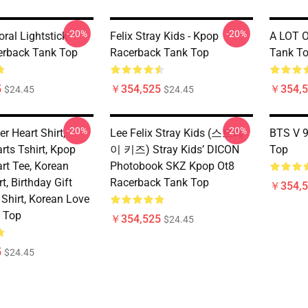
-20%
-20%
ral Lightstick
Felix Stray Kids - Kpop
A LOT 
erback Tank Top
Racerback Tank Top
Tank T
5
￥354,525
￥354,5
$24.45
$24.45
-20%
-20%
r Heart Shirt,
Lee Felix Stray Kids (스트레
BTS V 9
rts Tshirt, Kpop
이 키즈) Stray Kids’ DICON
Top
rt Tee, Korean
Photobook SKZ Kpop Ot8
rt, Birthday Gift
Racerback Tank Top
￥354,5
 Shirt, Korean Love
k Top
￥354,525
$24.45
5
$24.45