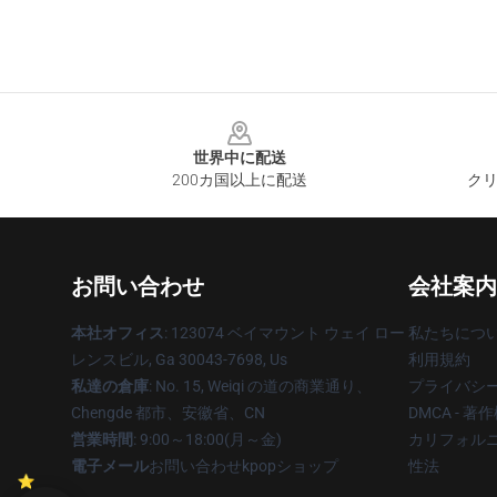
Footer
世界中に配送
200カ国以上に配送
クリ
お問い合わせ
会社案内
本社オフィス
: 123074 ベイマウント ウェイ ロー
私たちにつ
レンスビル, Ga 30043-7698, Us
利用規約
私達の倉庫
: No. 15, Weiqi の道の商業通り、
プライバシ
Chengde 都市、安徽省、CN
DMCA - 
営業時間
: 9:00～18:00(月～金)
カリフォルニ
電子メール
お問い合わせkpopショップ
性法