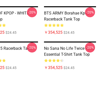
-20%
-20%
OF KPOP - WHITE
BTS ARMY Borahae Kpop
op
Racerback Tank Top
25
￥354,525
$24.45
$24.45
-20%
-20%
5 Racerback Tank
No Sana No Life Twice Kpop
Essential T-Shirt Tank Top
25
￥354,525
$24.45
$24.45