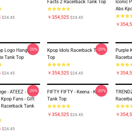
Facts 2 Racerback Tank Top
Iconic 
Abs Kpo
5
￥354,525
$24.45
$24.45
￥354,5
-20%
-20%
op Logo Hangul
Kpop Idols Racerback Tank
Purple 
te Tank Top
Top
Racerba
5
￥354,525
￥354,5
$24.45
$24.45
-20%
-20%
ege - ATEEZ - Kpop
FIFTY FIFTY - Keena - Kpop
TRENDZ
 Kpop Fans - Gift
Tank Top
Racerba
 Racerback Tank
￥354,525
￥354,5
$24.45
5
$24.45