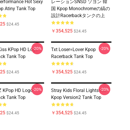
Performance Hot Sexy
レーションSNSD ソヨン 韓
p Atiny Tank Top
国 Kpop Monochromeの縞の
設計Racerbackタンクの上
25
$24.45
￥354,525
$24.45
-20%
-20%
Kiss KPop HD Logo
Txt Loser=lover Kpop
ck Tank Top
Racerback Tank Top
25
￥354,525
$24.45
$24.45
-20%
-20%
 KPop HD Logo
Stray Kids Floral Lightstick
ck Tank Top
Kpop Version2 Tank Top
25
￥354,525
$24.45
$24.45