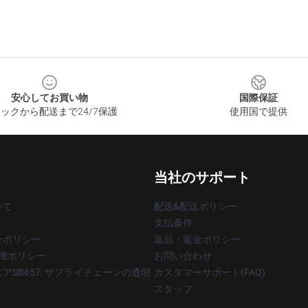
安心してお買い物
国際保証
ックから配送まで24/7保護
使用国で提供
当社のサポート
いて
配送&配送ポリシー
支払条件
ーポリシー
返品・返金ポリシー
著作権ポリシー
お問い合わせ
アSB657: サプライチェーンの透明
カスタマーサポート(FAQ)
スタッフ