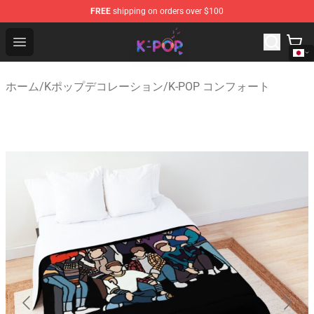
FREE
shipping on orders over $100
K-pop Store - Official K-pop Merchandise Shop
Open menu
ホーム
/
Kポップデコレーション
/
K-POP コンフォート