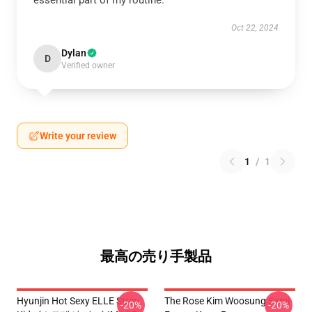
essential part of my routine.
Oct 22, 2024
Dylan
D
Verified owner
Write your review
1
/
1
最高の売り手製品
Hyunjin Hot Sexy ELLE Stray
The Rose Kim Woosung Sami
-20%
-20%