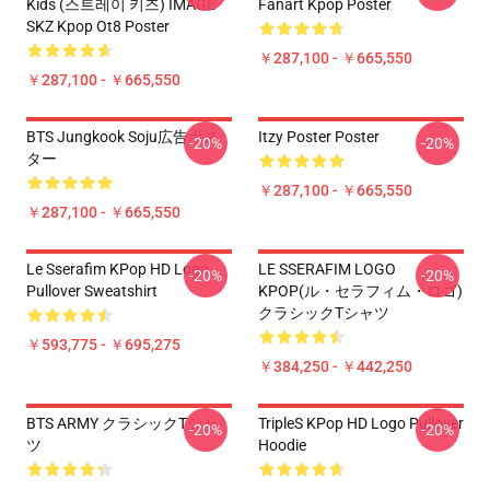
Kids (스트레이 키즈) IMAGE
Fanart Kpop Poster
SKZ Kpop Ot8 Poster
￥287,100 - ￥665,550
￥287,100 - ￥665,550
BTS Jungkook Soju広告ポス
Itzy Poster Poster
-20%
-20%
ター
￥287,100 - ￥665,550
￥287,100 - ￥665,550
Le Sserafim KPop HD Logo
LE SSERAFIM LOGO
-20%
-20%
Pullover Sweatshirt
KPOP(ル・セラフィム・ロゴ)
クラシックTシャツ
￥593,775 - ￥695,275
￥384,250 - ￥442,250
BTS ARMY クラシックTシャ
TripleS KPop HD Logo Pullover
-20%
-20%
ツ
Hoodie