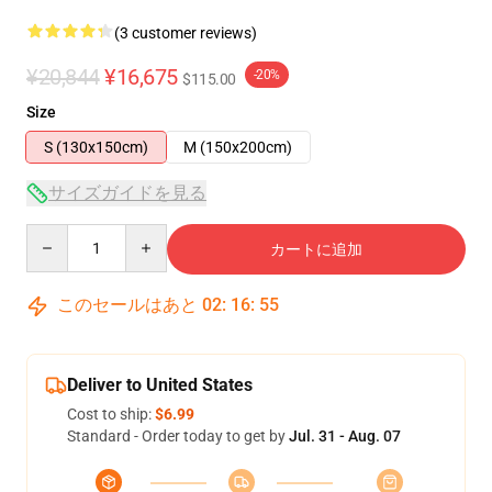
(3 customer reviews)
¥20,844
¥16,675
-20%
$115.00
Size
S (130x150cm)
M (150x200cm)
サイズガイドを見る
Quantity
カートに追加
このセールはあと
02
:
16
:
54
Deliver to United States
Cost to ship:
$6.99
Standard - Order today to get by
Jul. 31 - Aug. 07