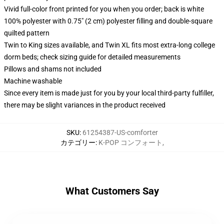
Vivid full-color front printed for you when you order; back is white
100% polyester with 0.75" (2 cm) polyester filling and double-square
quilted pattern
Twin to King sizes available, and Twin XL fits most extra-long college
dorm beds; check sizing guide for detailed measurements
Pillows and shams not included
Machine washable
Since every item is made just for you by your local third-party fulfiller,
there may be slight variances in the product received
SKU
:
61254387-US-comforter
カテゴリー
:
K-POP コンフォート
,
What Customers Say