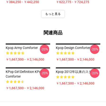
￥384,250 - ￥442,250
￥622,775 - ￥724,275
もっと見る
関連商品
Kpop Army Comforter
Kpop Design Comforter
-20%
-20%
￥1,667,500 - ￥2,146,000
￥1,667,500 - ￥2,146,000
KPop Girl Definition KPop
Kpop 2012年以来のスタン
-20%
-20%
Comforter
￥1,667,500 - ￥2,146,000
￥1,667,500 - ￥2,146,000
Footer