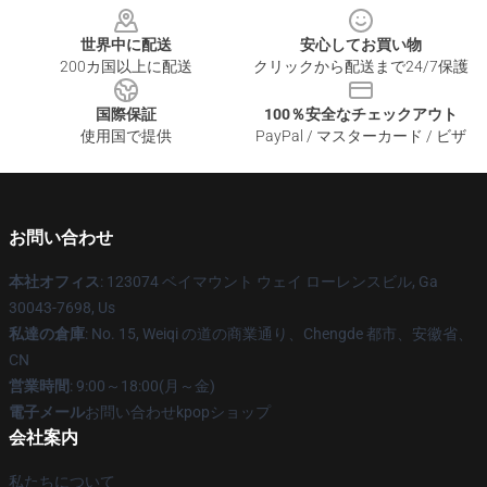
世界中に配送
安心してお買い物
200カ国以上に配送
クリックから配送まで24/7保護
国際保証
100％安全なチェックアウト
使用国で提供
PayPal / マスターカード / ビザ
お問い合わせ
本社オフィス
: 123074 ベイマウント ウェイ ローレンスビル, Ga
30043-7698, Us
私達の倉庫
: No. 15, Weiqi の道の商業通り、Chengde 都市、安徽省、
CN
営業時間
: 9:00～18:00(月～金)
電子メール
お問い合わせkpopショップ
会社案内
私たちについて