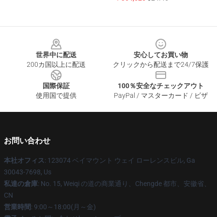
Footer
世界中に配送
安心してお買い物
200カ国以上に配送
クリックから配送まで24/7保護
国際保証
100％安全なチェックアウト
使用国で提供
PayPal / マスターカード / ビザ
お問い合わせ
本社オフィス
: 123074 ベイマウント ウェイ ローレンスビル, Ga
30043-7698, Us
私達の倉庫
: No. 15, Weiqi の道の商業通り、Chengde 都市、安徽省、
CN
営業時間
: 9:00～18:00(月～金)