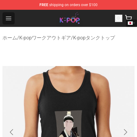
FREE
shipping on orders over $100
K-pop Store - Official K-pop Merchandise Shop
Open menu
ホーム
/
K-popワークアウトギア
/
K-popタンクトップ