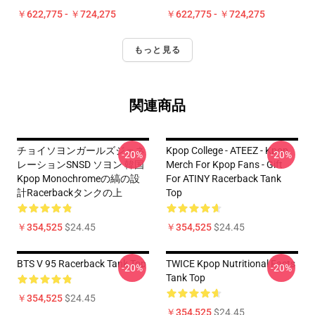
￥622,775 - ￥724,275
￥622,775 - ￥724,275
もっと見る
関連商品
チョイソヨンガールズジェネ
Kpop College - ATEEZ - Kpop
-20%
-20%
レーションSNSD ソヨン 韓国
Merch For Kpop Fans - Gift
Kpop Monochromeの縞の設
For ATINY Racerback Tank
計Racerbackタンクの上
Top
￥354,525
$24.45
￥354,525
$24.45
BTS V 95 Racerback Tank Top
TWICE Kpop Nutritional Facts
-20%
-20%
Tank Top
￥354,525
$24.45
￥354,525
$24.45