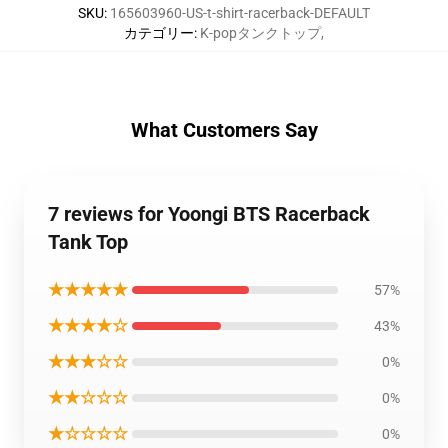
SKU
:
165603960-US-t-shirt-racerback-DEFAULT
カテゴリー
:
K-popタンクトップ
,
What Customers Say
7 reviews for Yoongi BTS Racerback
Tank Top
★★★★★
57%
★★★★☆
43%
★★★☆☆
0%
★★☆☆☆
0%
★☆☆☆☆
0%