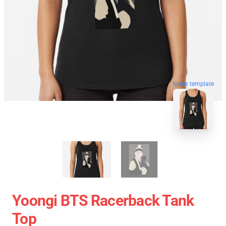
blank template
Yoongi BTS Racerback Tank
Top