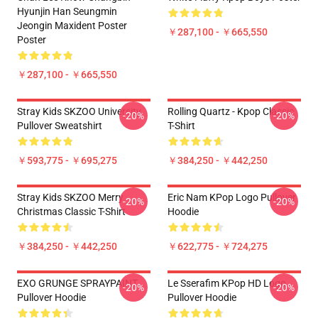
Hyunjin Han Seungmin
Jeongin Maxident Poster
￥287,100 - ￥665,550
Poster
￥287,100 - ￥665,550
Stray Kids SKZOO University
Rolling Quartz - Kpop Classic
-20%
-20%
Pullover Sweatshirt
T-Shirt
￥593,775 - ￥695,275
￥384,250 - ￥442,250
Stray Kids SKZOO Merry
Eric Nam KPop Logo Pullover
-20%
-20%
Christmas Classic T-Shirt
Hoodie
￥384,250 - ￥442,250
￥622,775 - ￥724,275
EXO GRUNGE SPRAYPAINT
Le Sserafim KPop HD Logo
-20%
-20%
Pullover Hoodie
Pullover Hoodie