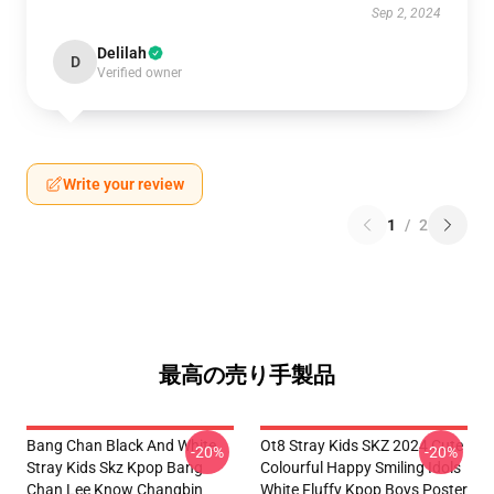
Sep 2, 2024
Delilah
D
Verified owner
Write your review
1
/
2
最高の売り手製品
Bang Chan Black And White
Ot8 Stray Kids SKZ 2024 Cute
-20%
-20%
Stray Kids Skz Kpop Bang
Colourful Happy Smiling Idols
Chan Lee Know Changbin
White Fluffy Kpop Boys Poster