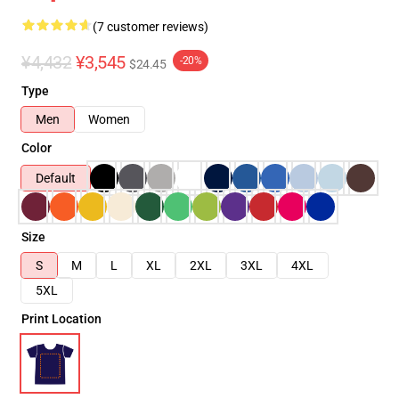
(7 customer reviews)
¥4,432
¥3,545
-20%
$24.45
Type
Men
Women
Color
Default
Size
S
M
L
XL
2XL
3XL
4XL
5XL
Print Location