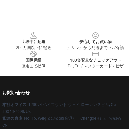
Footer
世界中に配送
安心してお買い物
200カ国以上に配送
クリックから配送まで24/7保護
国際保証
100％安全なチェックアウト
使用国で提供
PayPal / マスターカード / ビザ
お問い合わせ
本社オフィス
: 123074 ベイマウント ウェイ ローレンスビル, Ga
30043-7698, Us
私達の倉庫
: No. 15, Weiqi の道の商業通り、Chengde 都市、安徽省、
CN