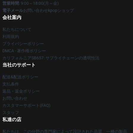
営業時間
: 9:00～18:00(月～金)
電子メール
お問い合わせkpopショップ
会社案内
私たちについて
利用規約
プライバシーポリシー
DMCA - 著作権ポリシー
カリフォルニアSB657: サプライチェーンの透明性法
当社のサポート
配送&配送ポリシー
支払条件
返品・返金ポリシー
お問い合わせ
カスタマーサポート(FAQ)
スタッフ
私達の店
私たちは、この分野の専門家によって設計された品質、一種の製品