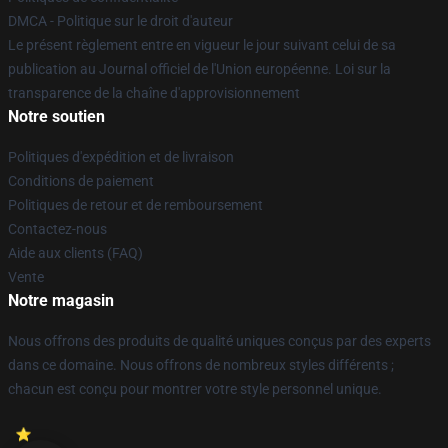
DMCA - Politique sur le droit d'auteur
Le présent règlement entre en vigueur le jour suivant celui de sa
publication au Journal officiel de l'Union européenne. Loi sur la
transparence de la chaîne d'approvisionnement
Notre soutien
Politiques d'expédition et de livraison
Conditions de paiement
Politiques de retour et de remboursement
Contactez-nous
Aide aux clients (FAQ)
Vente
Notre magasin
Nous offrons des produits de qualité uniques conçus par des experts
dans ce domaine. Nous offrons de nombreux styles différents ;
chacun est conçu pour montrer votre style personnel unique.