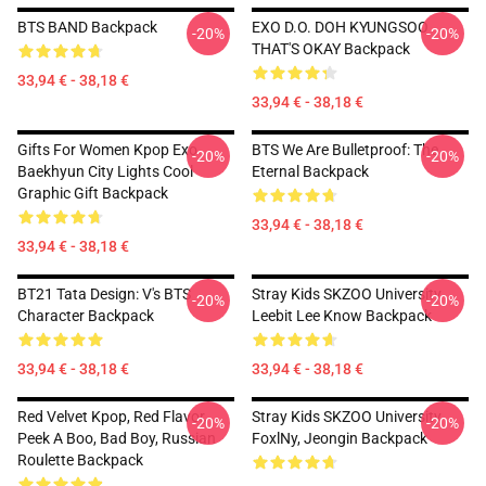
BTS BAND Backpack
EXO D.O. DOH KYUNGSOO
-20%
-20%
THAT'S OKAY Backpack
33,94 € - 38,18 €
33,94 € - 38,18 €
Gifts For Women Kpop Exo
BTS We Are Bulletproof: The
-20%
-20%
Baekhyun City Lights Cool
Eternal Backpack
Graphic Gift Backpack
33,94 € - 38,18 €
33,94 € - 38,18 €
BT21 Tata Design: V's BTS
Stray Kids SKZOO University
-20%
-20%
Character Backpack
Leebit Lee Know Backpack
33,94 € - 38,18 €
33,94 € - 38,18 €
Red Velvet Kpop, Red Flavor,
Stray Kids SKZOO University
-20%
-20%
Peek A Boo, Bad Boy, Russian
FoxlNy, Jeongin Backpack
Roulette Backpack