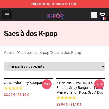
FREE
shipping on orders over $100
K-pop Store - Official K-pop Merchandise Shop
Open menu
Sacs à dos K-pop
Accueil
/
Accessoires K-pop
/
Sacs à dos K-pop
Guess Who - Itzy Backpack
STOP PROCRASTINATION Les
-20%
-20%
Enfants Stray Bangchan Funny
Meme Citation Kpop Sac À Dos
33,94 € - 38,18 €
33,94 € - 38,18 €