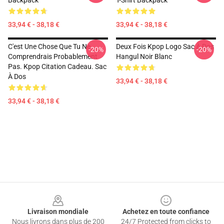
Backpack
T-Shirt Backpack
33,94 € - 38,18 €
33,94 € - 38,18 €
C'est Une Chose Que Tu Ne
Deux Fois Kpop Logo Sac À Dos
-20%
-20%
Comprendrais Probablement
Hangul Noir Blanc
Pas. Kpop Citation Cadeau. Sac
À Dos
33,94 € - 38,18 €
33,94 € - 38,18 €
Footer
Livraison mondiale
Achetez en toute confiance
Nous livrons dans plus de 200
24/7 Protected from clicks to