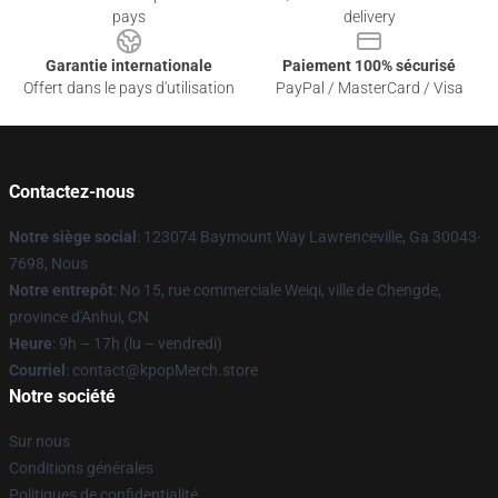
pays
delivery
Garantie internationale
Paiement 100% sécurisé
Offert dans le pays d'utilisation
PayPal / MasterCard / Visa
Contactez-nous
Notre siège social
: 123074 Baymount Way Lawrenceville, Ga 30043-
7698, Nous
Notre entrepôt
: No 15, rue commerciale Weiqi, ville de Chengde,
province d'Anhui, CN
Heure
: 9h – 17h (lu – vendredi)
Courriel
: contact@kpopMerch.store
Notre société
Sur nous
Conditions générales
Politiques de confidentialité