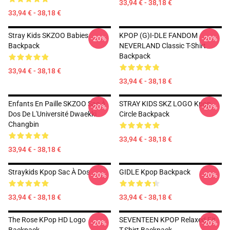
33,94 € - 38,18 €
33,94 € - 38,18 €
Stray Kids SKZOO Babies
KPOP (G)I-DLE FANDOM
-20%
-20%
Backpack
NEVERLAND Classic T-Shirt
Backpack
33,94 € - 38,18 €
33,94 € - 38,18 €
Enfants En Paille SKZOO Sac À
STRAY KIDS SKZ LOGO Kpop
-20%
-20%
Dos De L'Université Dwaekki
Circle Backpack
Changbin
33,94 € - 38,18 €
33,94 € - 38,18 €
Straykids Kpop Sac À Dos
GIDLE Kpop Backpack
-20%
-20%
33,94 € - 38,18 €
33,94 € - 38,18 €
The Rose KPop HD Logo
SEVENTEEN KPOP Relaxed Fit
-20%
-20%