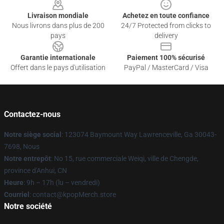
Livraison mondiale
Achetez en toute confiance
Nous livrons dans plus de 200
24/7 Protected from clicks to
pays
delivery
Garantie internationale
Paiement 100% sécurisé
Offert dans le pays d'utilisation
PayPal / MasterCard / Visa
Contactez-nous
Notre siège social
: 123074 Baymount Way Lawrenceville, Ga 30043-
7698, Nous
Notre entrepôt
: No 15, rue commerciale Weiqi, ville de Chengde,
province d'Anhui, CN
Heure
: 9h – 17h (lu – vendredi)
Courriel
: contact@kpopMerch.store
Notre société