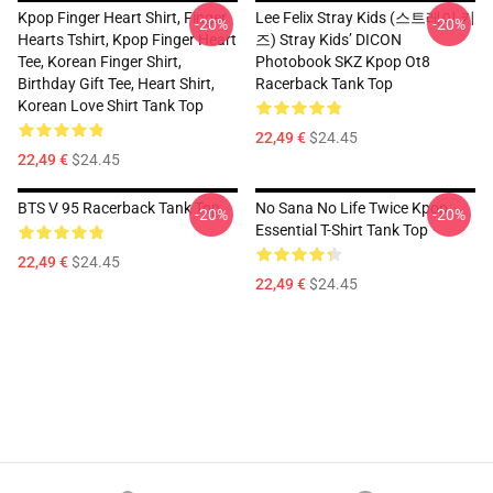
Kpop Finger Heart Shirt, Finger
Lee Felix Stray Kids (스트레이 키
-20%
-20%
Hearts Tshirt, Kpop Finger Heart
즈) Stray Kids’ DICON
Tee, Korean Finger Shirt,
Photobook SKZ Kpop Ot8
Birthday Gift Tee, Heart Shirt,
Racerback Tank Top
Korean Love Shirt Tank Top
22,49 €
$24.45
22,49 €
$24.45
BTS V 95 Racerback Tank Top
No Sana No Life Twice Kpop
-20%
-20%
Essential T-Shirt Tank Top
22,49 €
$24.45
22,49 €
$24.45
Footer