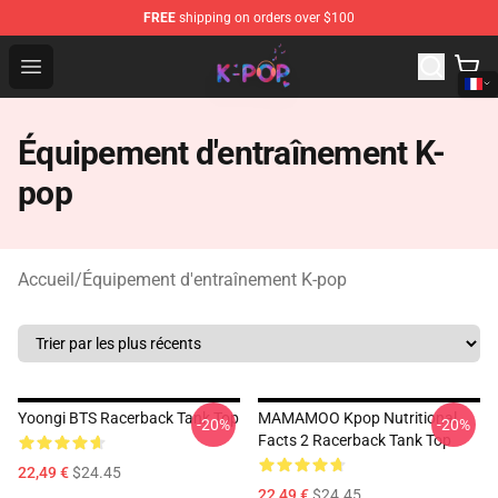
FREE
shipping on orders over $100
K-pop Store - Official K-pop Merchandise Shop
Open menu
Équipement d'entraînement K-
pop
Accueil
/
Équipement d'entraînement K-pop
Yoongi BTS Racerback Tank Top
MAMAMOO Kpop Nutritional
-20%
-20%
Facts 2 Racerback Tank Top
22,49 €
$24.45
22,49 €
$24.45