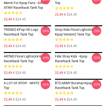
Merch For Kpop Fans - Gift For
Top
ATINY Racerback Tank Top
22,49 €
$24.45
22,49 €
$24.45
TRENDZ KPop HD Logo
Stray Kids Floral Lightstick
-20%
-20%
Racerback Tank Top
Kpop Version2 Tank Top
22,49 €
$24.45
22,49 €
$24.45
ARTMS Floral Lightstick Kpop
Felix Stray Kids - Kpop
-20%
-20%
Racerback Tank Top
Racerback Tank Top
22,49 €
$24.45
22,49 €
$24.45
A LOT OF KPOP - WHITE Tank
BTS ARMY Borahae Kpop
-20%
-20%
Top
Racerback Tank Top
22,49 €
$24.45
22,49 €
$24.45