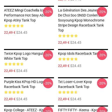
ATEEZ Mingi Coachella Iconic
La Génération Des Jeunes Filles
-20%
-20%
Performance Hot Sexy Abs
De Choi Soo SNSD Coréen De
Kpop Atiny Tank Top
Sooyoung Kpop Monochrome
Stripe Design Racerback Tank
Top
22,49 €
$24.45
22,49 €
$24.45
Twice Kpop Logo Hangul Black
Kpop Idols Racerback Tank Top
-20%
-20%
White Tank Top
22,49 €
$24.45
22,49 €
$24.45
Purple Kiss KPop HD Logo
Txt Loser=lover Kpop
-20%
-20%
Racerback Tank Top
Racerback Tank Top
22,49 €
$24.45
22,49 €
$24.45
Kpop College - ATEEZ - Kpop
FIFTY FIFTY - Keena - Kpop Tank
-20%
-20%