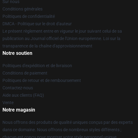
Sur nous
Conditions générales
Politiques de confidentialité
DMCA - Politique sur le droit d'auteur
Le présent règlement entre en vigueur le jour suivant celui de sa
publication au Journal officiel de l'Union européenne. Loi sur la
transparence de la chaîne d'approvisionnement
Notre soutien
Politiques d'expédition et de livraison
Conditions de paiement
Politiques de retour et de remboursement
Contactez-nous
Aide aux clients (FAQ)
Vente
Notre magasin
Nous offrons des produits de qualité uniques conçus par des experts
dans ce domaine. Nous offrons de nombreux styles différents ;
chacun est conçu pour montrer votre style personnel unique.