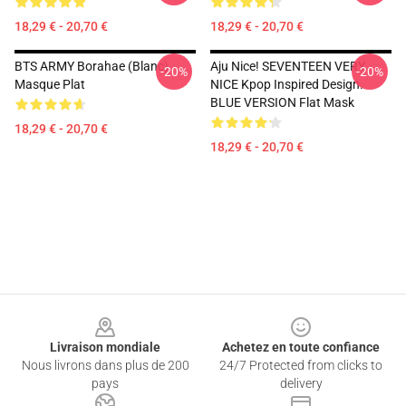
18,29 € - 20,70 €
18,29 € - 20,70 €
BTS ARMY Borahae (blanc)
Aju Nice! SEVENTEEN VERY
-20%
-20%
Masque Plat
NICE Kpop Inspired Design.
BLUE VERSION Flat Mask
18,29 € - 20,70 €
18,29 € - 20,70 €
Footer
Livraison mondiale
Achetez en toute confiance
Nous livrons dans plus de 200
24/7 Protected from clicks to
pays
delivery