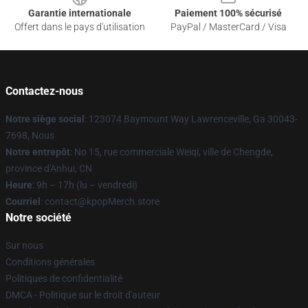
Garantie internationale
Paiement 100% sécurisé
Offert dans le pays d'utilisation
PayPal / MasterCard / Visa
Contactez-nous
Notre siège social
: 123074 Baymount Way Lawrenceville, Ga 30043-
7698, Nous
Notre entrepôt
: No 15, rue commerciale Weiqi, ville de Chengde,
province d'Anhui, CN
Heure
: 9h – 17h (lu – vendredi)
Courriel
: contact@kpopMerch.store
Notre société
Sur nous
Conditions générales
Politiques de confidentialité
DMCA - Politique sur le droit d'auteur