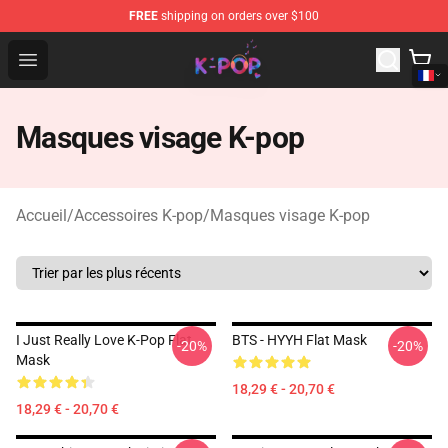
FREE
shipping on orders over $100
K-pop Store - Official K-pop Merchandise Shop
Open menu
Masques visage K-pop
Accueil
/
Accessoires K-pop
/
Masques visage K-pop
I Just Really Love K-Pop Flat
BTS - HYYH Flat Mask
-20%
-20%
Mask
18,29 € - 20,70 €
18,29 € - 20,70 €