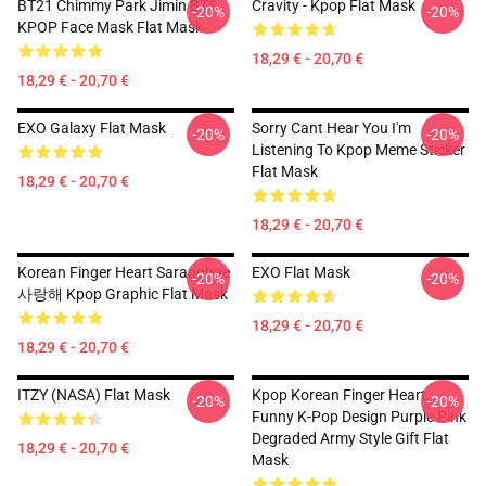
BT21 Chimmy Park Jimin BTS
Cravity - Kpop Flat Mask
-20%
-20%
KPOP Face Mask Flat Mask
18,29 € - 20,70 €
18,29 € - 20,70 €
EXO Galaxy Flat Mask
Sorry Cant Hear You I'm
-20%
-20%
Listening To Kpop Meme Sticker
Flat Mask
18,29 € - 20,70 €
18,29 € - 20,70 €
Korean Finger Heart Saranghae
EXO Flat Mask
-20%
-20%
사랑해 Kpop Graphic Flat Mask
18,29 € - 20,70 €
18,29 € - 20,70 €
ITZY (NASA) Flat Mask
Kpop Korean Finger Heart,
-20%
-20%
Funny K-Pop Design Purple Pink
Degraded Army Style Gift Flat
18,29 € - 20,70 €
Mask