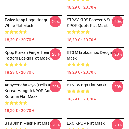
18,29 € - 20,70 €
Twice Kpop Logo Hangul Black
STRAY KIDS Forever A Stay Cute
-20%
-20%
White Flat Mask
KPOP Quote Flat Mask
18,29 € - 20,70 €
18,29 € - 20,70 €
Kpop Korean Finger Heart
BTS Mikrokosmos Design Flat
-20%
-20%
Pattern Design Flat Mask
Mask
18,29 € - 20,70 €
18,29 € - 20,70 €
Annyeonghaseyo (Hello In
BTS - Wings Flat Mask
-20%
-20%
KoreanHangul) KPOP And
Kdrama Flat Mask
18,29 € - 20,70 €
18,29 € - 20,70 €
BTS Jimin Mask Flat Mask
EXO KPOP Flat Mask
-20%
-20%