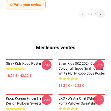
Write your review
1
/
2
Meilleures ventes
Stray Kids Kpop Poster
Stray Kids SKZ 2024 Cute
-20%
-20%
Colourful Happy Smiling Idols
White Fluffy Kpop Boys Poster
18,21 € - 42,22 €
18,21 € - 42,22 €
Kpop Korean Finger Heart
EXO - We Are One! (White
-20%
-20%
Design Pullover Sweatshirt
Font) Pullover Sweatshirt