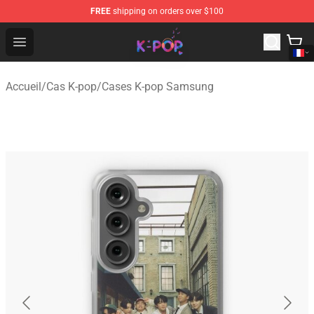
FREE
shipping on orders over $100
K-pop Store - Official K-pop Merchandise Shop
Open menu
Accueil
/
Cas K-pop
/
Cases K-pop Samsung