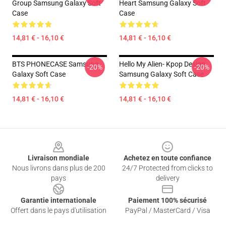
Group Samsung Galaxy Soft
Heart Samsung Galaxy Soft
Case
Case
14,81 € - 16,10 €
14,81 € - 16,10 €
BTS PHONECASE Samsung
Hello My Alien- Kpop Design
-20%
-20%
Galaxy Soft Case
Samsung Galaxy Soft Case
14,81 € - 16,10 €
14,81 € - 16,10 €
Footer
Livraison mondiale
Achetez en toute confiance
Nous livrons dans plus de 200
24/7 Protected from clicks to
pays
delivery
Garantie internationale
Paiement 100% sécurisé
Offert dans le pays d'utilisation
PayPal / MasterCard / Visa