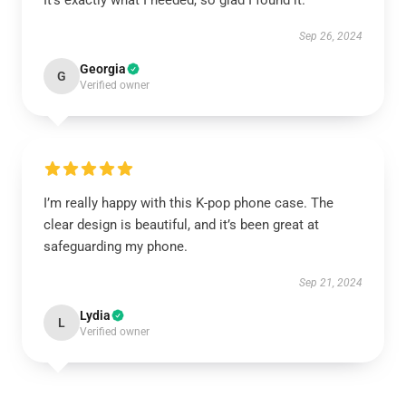
It’s exactly what I needed, so glad I found it.
Sep 26, 2024
Georgia
G
Verified owner
I’m really happy with this K-pop phone case. The
clear design is beautiful, and it’s been great at
safeguarding my phone.
Sep 21, 2024
Lydia
L
Verified owner