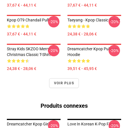
37,67 € - 44,11 €
37,67 € - 44,11 €
Kpop OT9 Chandail Pull
Taeyang - Kpop Classic T-Shirt
-20%
-20%
37,67 € - 44,11 €
24,38 € - 28,06 €
Stray Kids SKZOO Merry
Dreamcatcher Kpop Pullover
-20%
-20%
Christmas Classic T-Shirt
Hoodie
24,38 € - 28,06 €
39,51 € - 45,95 €
VOIR PLUS
Produits connexes
Dreamcatcher Kpop Girl
Love In Korean K-Pop Finger
-20%
-20%