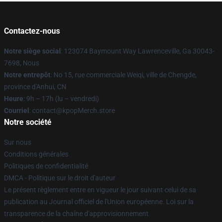
Contactez-nous
Notre siège social
: 123074 Baymount Way Lawrenceville, Ga 30043-
7698, Nous
Notre entrepôt
: No 15, rue commerciale Weiqi, ville de Chengde,
province d'Anhui, CN
Heure
: 9h – 17h (lu – vendredi)
Courriel
: contact@kpopMerch.store
Notre société
Sur nous
Conditions générales
Politiques de confidentialité
DMCA - Politique sur le droit d'auteur
Le présent règlement entre en vigueur le jour suivant celui de sa
publication au Journal officiel de l'Union européenne. Loi sur la
transparence de la chaîne d'approvisionnement