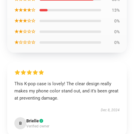
★★★★☆
13%
★★★☆☆
0%
★★☆☆☆
0%
★☆☆☆☆
0%
This K-pop case is lovely! The clear design really
makes my phone color stand out, and it’s been great
at preventing damage.
Dec 8, 2024
Brielle
B
Verified owner