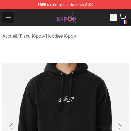
FREE
shipping on orders over $100
K-pop Store - Official K-pop Merchandise Shop
Open menu
Accueil
/
Tissu K-pop
/
Hoodies K-pop