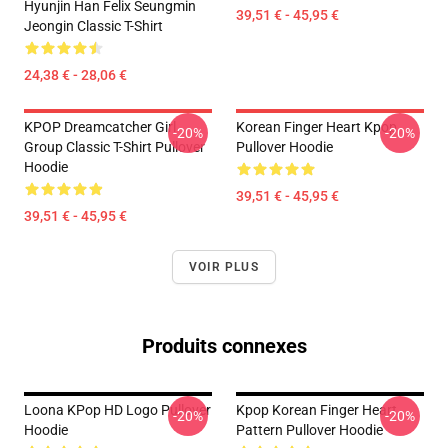
Hyunjin Han Felix Seungmin
39,51 € - 45,95 €
Jeongin Classic T-Shirt
24,38 € - 28,06 €
KPOP Dreamcatcher Girl
Korean Finger Heart Kpop
-20%
-20%
Group Classic T-Shirt Pullover
Pullover Hoodie
Hoodie
39,51 € - 45,95 €
39,51 € - 45,95 €
VOIR PLUS
Produits connexes
Loona KPop HD Logo Pullover
Kpop Korean Finger Heart
-20%
-20%
Hoodie
Pattern Pullover Hoodie