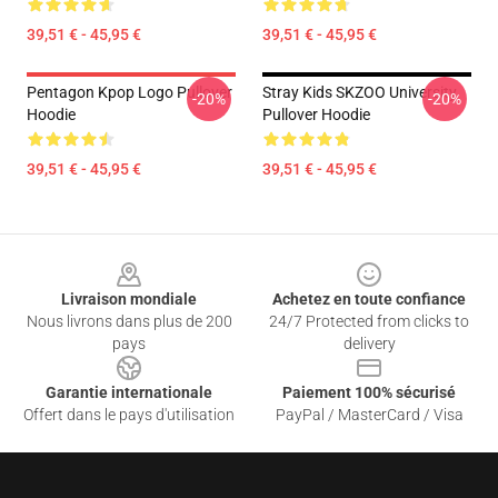
39,51 € - 45,95 €
39,51 € - 45,95 €
Pentagon Kpop Logo Pullover
Stray Kids SKZOO University
-20%
-20%
Hoodie
Pullover Hoodie
39,51 € - 45,95 €
39,51 € - 45,95 €
Footer
Livraison mondiale
Achetez en toute confiance
Nous livrons dans plus de 200
24/7 Protected from clicks to
pays
delivery
Garantie internationale
Paiement 100% sécurisé
Offert dans le pays d'utilisation
PayPal / MasterCard / Visa