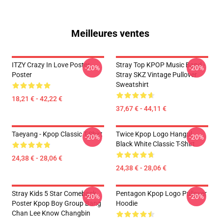
Meilleures ventes
ITZY Crazy In Love Poster
Stray Top KPOP Music Band -
-20%
-20%
Poster
Stray SKZ Vintage Pullover
Sweatshirt
18,21 € - 42,22 €
37,67 € - 44,11 €
Taeyang - Kpop Classic T-Shirt
Twice Kpop Logo Hangul
-20%
-20%
Black White Classic T-Shirt
24,38 € - 28,06 €
24,38 € - 28,06 €
Stray Kids 5 Star Comeback
Pentagon Kpop Logo Pullover
-20%
-20%
Poster Kpop Boy Group Bang
Hoodie
Chan Lee Know Changbin