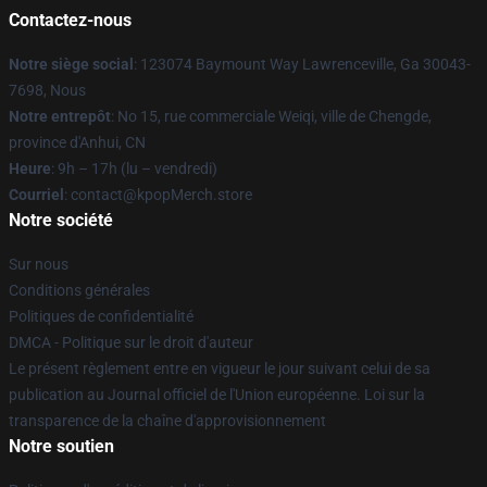
Contactez-nous
Notre siège social
: 123074 Baymount Way Lawrenceville, Ga 30043-
7698, Nous
Notre entrepôt
: No 15, rue commerciale Weiqi, ville de Chengde,
province d'Anhui, CN
Heure
: 9h – 17h (lu – vendredi)
Courriel
: contact@kpopMerch.store
Notre société
Sur nous
Conditions générales
Politiques de confidentialité
DMCA - Politique sur le droit d'auteur
Le présent règlement entre en vigueur le jour suivant celui de sa
publication au Journal officiel de l'Union européenne. Loi sur la
transparence de la chaîne d'approvisionnement
Notre soutien