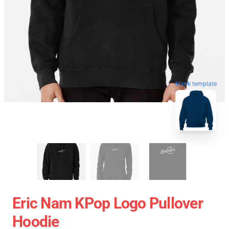
blank template
Eric Nam KPop Logo Pullover
Hoodie