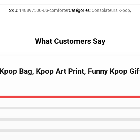
SKU
:
148897530-US-comforter
Catégories
:
Consolateurs K-pop
,
What Customers Say
 Kpop Bag, Kpop Art Print, Funny Kpop Gif