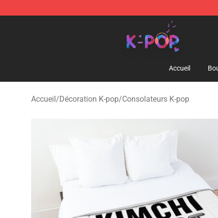
K-pop Store - Official K-pop Merchandise Shop
Accueil
Bou
Accueil
/
Décoration K-pop
/
Consolateurs K-pop