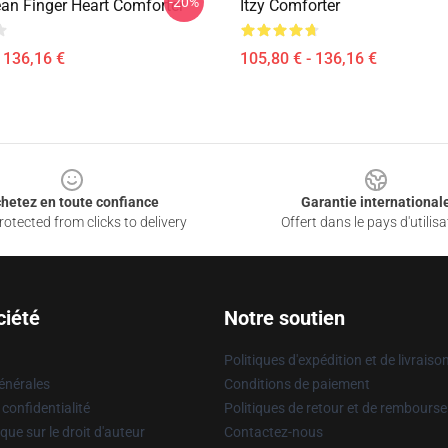
-20%
an Finger Heart Comforter
Itzy Comforter
- 136,16 €
105,80 € - 136,16 €
hetez en toute confiance
Garantie international
otected from clicks to delivery
Offert dans le pays d'utilisa
ciété
Notre soutien
Politiques d'expédition et de livraiso
énérales
Conditions de paiement
 confidentialité
Politiques de retour et de rembours
que sur le droit d'auteur
Contactez-nous