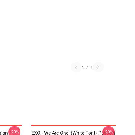
1
/
1
-20%
-20%
sign
EXO - We Are One! (White Font) Pullover