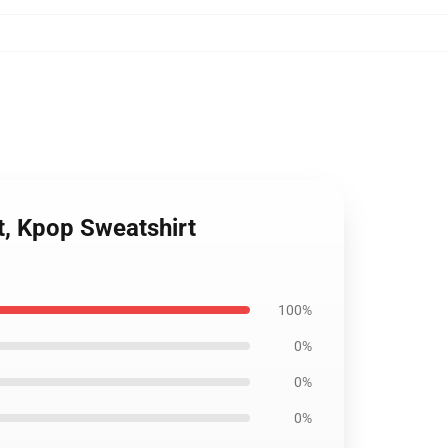
t, Kpop Sweatshirt
100%
0%
0%
0%