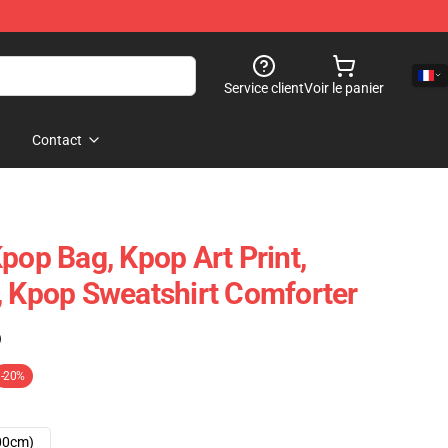
Service client
Voir le panier
Contact
pop Bag, Kpop Art Print,
, Kpop Sweatshirt Comforter
)
-20%
00cm)