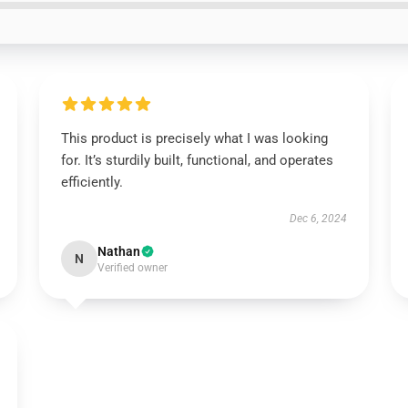
This product is precisely what I was looking
for. It’s sturdily built, functional, and operates
efficiently.
Dec 6, 2024
Nathan
N
Verified owner