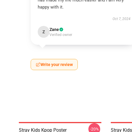
has made my life much easier and I am very
happy with it.
Oct 7, 2024
Zane
Z
Verified owner
Write your review
-20%
Stray Kids Kpop Poster
Stray Kid