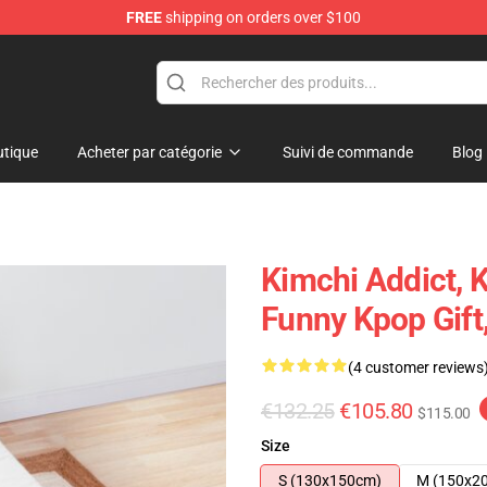
FREE
shipping on orders over $100
tique
Acheter par catégorie
Suivi de commande
Blog
Kimchi Addict, K
Funny Kpop Gift
(4 customer reviews
€132.25
€105.80
$115.00
Size
S (130x150cm)
M (150x2