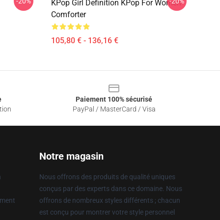
-20%
-20%
KPop Girl Definition KPop For Women
Comforter
105,80 € - 136,16 €
e
Paiement 100% sécurisé
tion
PayPal / MasterCard / Visa
Notre magasin
n
Nous offrons des produits de qualité uniques
conçus par des experts dans ce domaine. Nous
ement
offrons de nombreux styles différents ; chacun
est conçu pour montrer votre style personnel