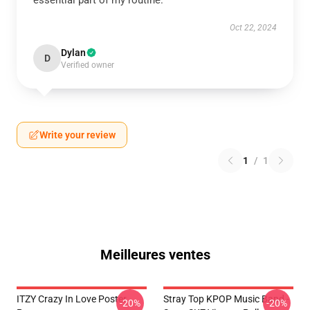
essential part of my routine.
Oct 22, 2024
Dylan
D
Verified owner
Write your review
1
/
1
Meilleures ventes
ITZY Crazy In Love Poster
Stray Top KPOP Music Band -
-20%
-20%