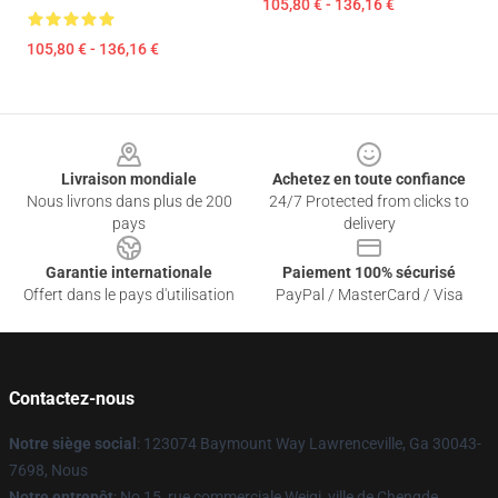
105,80 € - 136,16 €
105,80 € - 136,16 €
Footer
Livraison mondiale
Achetez en toute confiance
Nous livrons dans plus de 200
24/7 Protected from clicks to
pays
delivery
Garantie internationale
Paiement 100% sécurisé
Offert dans le pays d'utilisation
PayPal / MasterCard / Visa
Contactez-nous
Notre siège social
: 123074 Baymount Way Lawrenceville, Ga 30043-
7698, Nous
Notre entrepôt
: No 15, rue commerciale Weiqi, ville de Chengde,