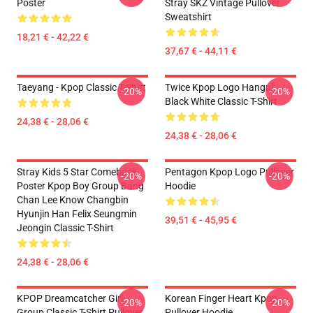
Poster
Stray SKZ Vintage Pullover
Sweatshirt
18,21 € - 42,22 €
37,67 € - 44,11 €
Taeyang - Kpop Classic T-Shirt
Twice Kpop Logo Hangul
-20%
-20%
Black White Classic T-Shirt
24,38 € - 28,06 €
24,38 € - 28,06 €
Stray Kids 5 Star Comeback
Pentagon Kpop Logo Pullover
-20%
-20%
Poster Kpop Boy Group Bang
Hoodie
Chan Lee Know Changbin
Hyunjin Han Felix Seungmin
39,51 € - 45,95 €
Jeongin Classic T-Shirt
24,38 € - 28,06 €
KPOP Dreamcatcher Girl
Korean Finger Heart Kpop
-20%
-20%
Group Classic T-Shirt Pullover
Pullover Hoodie