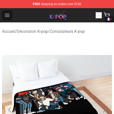
FREE
shipping on orders over $100
K-pop Store - Official K-pop Merchandise Shop
Open menu
Accueil
/
Décoration K-pop
/
Consolateurs K-pop