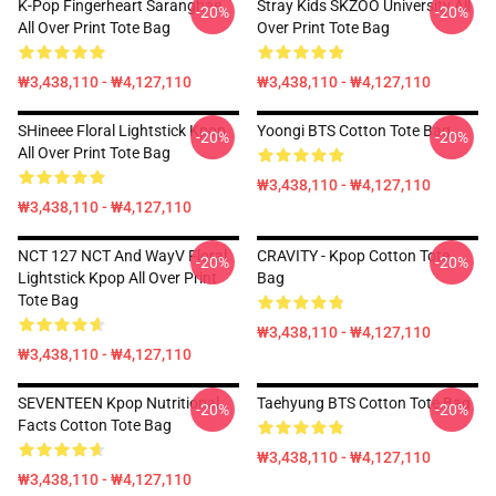
K-Pop Fingerheart Saranghae
Stray Kids SKZOO University All
-20%
-20%
All Over Print Tote Bag
Over Print Tote Bag
₩3,438,110 - ₩4,127,110
₩3,438,110 - ₩4,127,110
SHineee Floral Lightstick Kpop
Yoongi BTS Cotton Tote Bag
-20%
-20%
All Over Print Tote Bag
₩3,438,110 - ₩4,127,110
₩3,438,110 - ₩4,127,110
NCT 127 NCT And WayV Floral
CRAVITY - Kpop Cotton Tote
-20%
-20%
Lightstick Kpop All Over Print
Bag
Tote Bag
₩3,438,110 - ₩4,127,110
₩3,438,110 - ₩4,127,110
SEVENTEEN Kpop Nutritional
Taehyung BTS Cotton Tote Bag
-20%
-20%
Facts Cotton Tote Bag
₩3,438,110 - ₩4,127,110
₩3,438,110 - ₩4,127,110