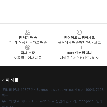
Footer
전 세계 배송
안심하고 쇼핑하세요
200개 이상의 국가로 배송
클릭에서 배송까지 24/7 보호
국제 보증
100% 안전한 결제
사용 국가에서 제공
페이팔 / 마스터카드 / 비자
기타 제품
우리의 본사
: 123074년 Baymount Way Lawrenceville, 가 30043-7698,
미국
우리의 창고
: 아니오 15의 Weiqi 도로 상업적인 거리, Chengde 시, 안후
이성, CN