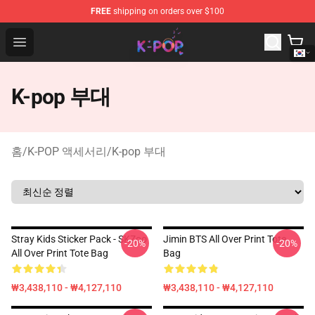
FREE
shipping on orders over $100
K-pop Store - Official K-pop Merchandise Shop
Open menu
K-pop 부대
홈
/
K-POP 액세서리
/
K-pop 부대
Stray Kids Sticker Pack - SKZoo
Jimin BTS All Over Print Tote
-20%
-20%
All Over Print Tote Bag
Bag
₩3,438,110 - ₩4,127,110
₩3,438,110 - ₩4,127,110