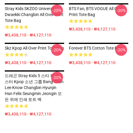
Stray Kids SKZOO University
BTS Fan, BTS VOGUE All Over
-20%
-20%
Dwaekki Changbin All Over Print
Print Tote Bag
Tote Bag
₩3,438,110 - ₩4,127,110
₩3,438,110 - ₩4,127,110
Skz Kpop All Over Print Tote Bag
Forever BTS Cotton Tote Bag
-20%
-20%
₩3,438,110 - ₩4,127,110
₩3,438,110 - ₩4,127,110
드래곤 Stray Kids 5 스타 복귀 포
-20%
스터 Kpop 소년 그룹 Bang Chan
Lee Know Changbin Hyunjin
Han Felix Seungmin Jeongin 모
든 위에 인쇄 토트 백
₩3,438,110 - ₩4,127,110