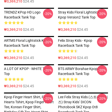
₩3,369,210
$24.45
TRENDZ KPop HD Logo
Stray Kids Floral Lightstick
-20%
-20%
Racerback Tank Top
Kpop Version2 Tank Top
₩3,369,210
$24.45
₩3,369,210
$24.45
ARTMS Floral Lightstick Kpop
Felix Stray Kids - Kpop
-20%
-20%
Racerback Tank Top
Racerback Tank Top
₩3,369,210
$24.45
₩3,369,210
$24.45
A LOT OF KPOP - WHITE Tank
BTS ARMY Borahae Kpop
-20%
-20%
Top
Racerback Tank Top
₩3,369,210
$24.45
₩3,369,210
$24.45
Kpop Finger Heart Shirt, Finger
Lee Felix Stray Kids (스트레이 키
-20%
-20%
Hearts Tshirt, Kpop Finger Heart
즈) Stray Kids’ DICON
Tee, Korean Finger Shirt,
Photobook SKZ Kpop Ot8