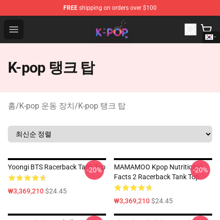
FREE
shipping on orders over $100
K-pop Store - Official K-pop Merchandise Shop
Open menu
K-pop 탱크 탑
홈
/
K-pop 운동 장치
/
K-pop 탱크 탑
Yoongi BTS Racerback Tank Top
MAMAMOO Kpop Nutritional
-20%
-20%
Facts 2 Racerback Tank Top
₩3,369,210
$24.45
₩3,369,210
$24.45