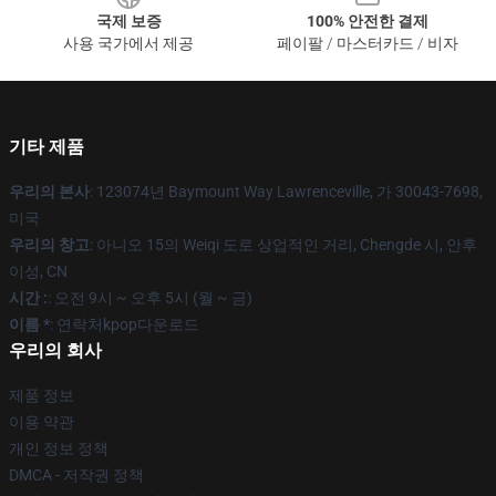
국제 보증
100% 안전한 결제
사용 국가에서 제공
페이팔 / 마스터카드 / 비자
기타 제품
우리의 본사
: 123074년 Baymount Way Lawrenceville, 가 30043-7698,
미국
우리의 창고
: 아니오 15의 Weiqi 도로 상업적인 거리, Chengde 시, 안후
이성, CN
시간 :
: 오전 9시 ~ 오후 5시 (월 ~ 금)
이름 *
: 연락처kpop다운로드
우리의 회사
제품 정보
이용 약관
개인 정보 정책
DMCA - 저작권 정책