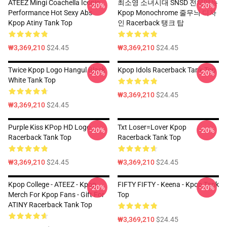
ATEEZ Mingi Coachella Iconic
최소영 소녀시대 SNSD 전체메뉴
-20%
-20%
Performance Hot Sexy Abs
Kpop Monochrome 줄무늬 디자
Kpop Atiny Tank Top
인 Racerback 탱크 탑
₩3,369,210
$24.45
₩3,369,210
$24.45
Twice Kpop Logo Hangul Black
Kpop Idols Racerback Tank Top
-20%
-20%
White Tank Top
₩3,369,210
$24.45
₩3,369,210
$24.45
Purple Kiss KPop HD Logo
Txt Loser=lover Kpop
-20%
-20%
Racerback Tank Top
Racerback Tank Top
₩3,369,210
$24.45
₩3,369,210
$24.45
Kpop College - ATEEZ - Kpop
FIFTY FIFTY - Keena - Kpop Tank
-20%
-20%
Merch For Kpop Fans - Gift For
Top
ATINY Racerback Tank Top
₩3,369,210
$24.45