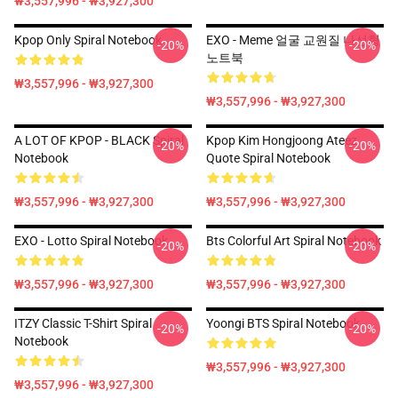
₩3,557,996 - ₩3,927,300
Kpop Only Spiral Notebook
EXO - Meme 얼굴 교원질 나선형
-20%
-20%
노트북
₩3,557,996 - ₩3,927,300
₩3,557,996 - ₩3,927,300
A LOT OF KPOP - BLACK Spiral
Kpop Kim Hongjoong Ateez
-20%
-20%
Notebook
Quote Spiral Notebook
₩3,557,996 - ₩3,927,300
₩3,557,996 - ₩3,927,300
EXO - Lotto Spiral Notebook
Bts Colorful Art Spiral Notebook
-20%
-20%
₩3,557,996 - ₩3,927,300
₩3,557,996 - ₩3,927,300
ITZY Classic T-Shirt Spiral
Yoongi BTS Spiral Notebook
-20%
-20%
Notebook
₩3,557,996 - ₩3,927,300
₩3,557,996 - ₩3,927,300