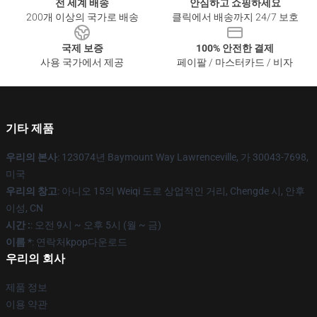
전 세계 배송
안심하고 쇼핑하세요
200개 이상의 국가로 배송
클릭에서 배송까지 24/7 보호
국제 보증
100% 안전한 결제
사용 국가에서 제공
페이팔 / 마스터카드 / 비자
기타 제품
우리의 본사
: 123074년 Baymount Way Lawrenceville, 가 30043-7698,
미국
우리의 창고
: 아니오 15의 Weiqi 도로 상업적인 거리, Chengde 시, 안후
이성, CN
시간 :
: 오전 9시 ~ 오후 5시 (월 ~ 금)
이름 *
: 연락처kpop다운로드
우리의 회사
제품 정보
이용 약관