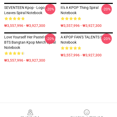
SEVENTEEN Kpop - Logo &
It's A KPOP Thing Spiral
-20%
-20%
Leaves Spiral Notebook
Notebook
₩3,557,996 - ₩3,927,300
₩3,557,996 - ₩3,927,300
Love Yourself Her Pastel Clouds
A KPOP FAN'S TALENTS Spiral
-20%
-20%
BTS Bangtan Kpop Merch Spiral
Notebook
Notebook
₩3,557,996 - ₩3,927,300
₩3,557,996 - ₩3,927,300
Footer