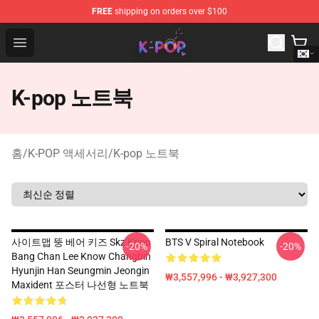
FREE
shipping on orders over $100
K-pop Store - Official K-pop Merchandise Shop
Open menu
K-pop 노트북
홈
/
K-POP 액세서리
/
K-pop 노트북
사이트맵 뚱 베어 키즈 Skz Kpop
BTS V Spiral Notebook
-20%
-20%
Bang Chan Lee Know Changbin
Hyunjin Han Seungmin Jeongin
₩3,557,996 - ₩3,927,300
Maxident 포스터 나선형 노트북