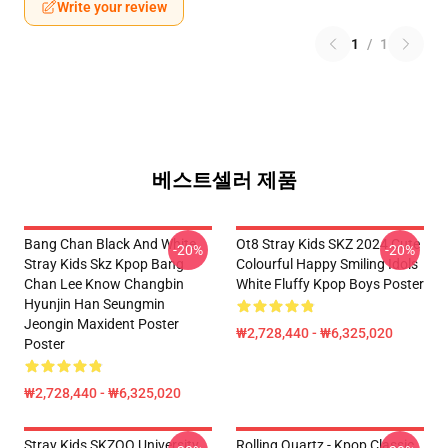
Write your review
1
/
1
베스트셀러 제품
Bang Chan Black And White
Ot8 Stray Kids SKZ 2024 Cute
-20%
-20%
Stray Kids Skz Kpop Bang
Colourful Happy Smiling Idols
Chan Lee Know Changbin
White Fluffy Kpop Boys Poster
Hyunjin Han Seungmin
Jeongin Maxident Poster
₩2,728,440 - ₩6,325,020
Poster
₩2,728,440 - ₩6,325,020
Stray Kids SKZOO University
Rolling Quartz - Kpop Classic