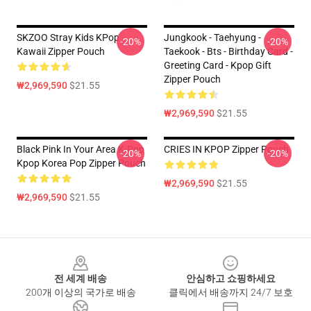
SKZOO Stray Kids KPop
Jungkook - Taehyung -
-20%
-20%
Kawaii Zipper Pouch
Taekook - Bts - Birthday Card -
Greeting Card - Kpop Gift
Zipper Pouch
₩2,969,590
$21.55
₩2,969,590
$21.55
Black Pink In Your Area K-Pop
CRIES IN KPOP Zipper Pouch
-20%
-20%
Kpop Korea Pop Zipper Pouch
₩2,969,590
$21.55
₩2,969,590
$21.55
Footer
전 세계 배송
안심하고 쇼핑하세요
200개 이상의 국가로 배송
클릭에서 배송까지 24/7 보호