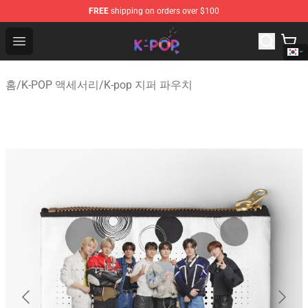
FREE
shipping on orders over $100
K-pop Store - Official K-pop Merchandise Shop
Open menu
홈
/
K-POP 액세서리
/
K-pop 지퍼 파우치