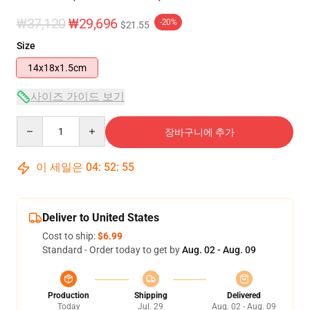
₩37,120
₩29,696
-20%
$21.55
Size
14x18x1.5cm
사이즈 가이드 보기
Quantity
장바구니에 추가
이 세일은
04
:
52
:
54
Deliver to United States
Cost to ship:
$6.99
Standard - Order today to get by
Aug. 02 - Aug. 09
Production
Shipping
Delivered
Today
Jul. 29
Aug. 02 - Aug. 09