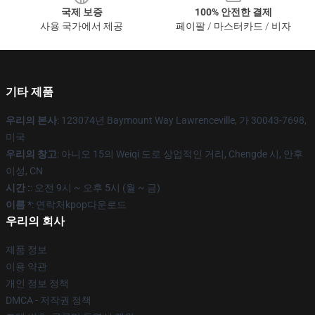
국제 보증
100% 안전한 결제
사용 국가에서 제공
페이팔 / 마스터카드 / 비자
기타 제품
우리의 본사
: 123074년 Baymount Way Lawrenceville, 가 30043-7698,
미국
우리의 창고
: 아니오 15의 Weiqi 도로 상업적인 거리, Chengde 시, 안후
이성, CN
시간 :
: 오전 9시 ~ 오후 5시 (월 ~ 금)
이름 *
: 연락처kpop다운로드
우리의 회사
제품 정보
이용 약관
개인 정보 정책
DMCA - 저작권 정책