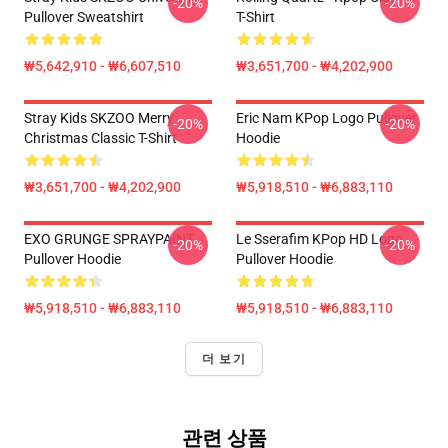
-20%
-20%
Pullover Sweatshirt
T-Shirt
₩5,642,910 - ₩6,607,510
₩3,651,700 - ₩4,202,900
Stray Kids SKZOO Merry
Eric Nam KPop Logo Pullover
-20%
-20%
Christmas Classic T-Shirt
Hoodie
₩3,651,700 - ₩4,202,900
₩5,918,510 - ₩6,883,110
EXO GRUNGE SPRAYPAINT
Le Sserafim KPop HD Logo
-20%
-20%
Pullover Hoodie
Pullover Hoodie
₩5,918,510 - ₩6,883,110
₩5,918,510 - ₩6,883,110
더 보기
관련 상품