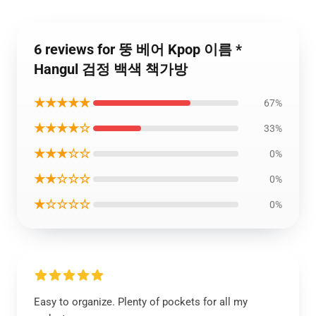
6 reviews for 뚱 베어 Kpop 이름 *
Hangul 검정 백색 책가방
★★★★★
67%
★★★★☆
33%
★★★☆☆
0%
★★☆☆☆
0%
★☆☆☆☆
0%
Easy to organize. Plenty of pockets for all my