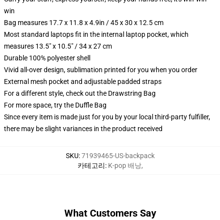
win
Bag measures 17.7 x 11.8 x 4.9in / 45 x 30 x 12.5 cm
Most standard laptops fit in the internal laptop pocket, which
measures 13.5" x 10.5" / 34 x 27 cm
Durable 100% polyester shell
Vivid all-over design, sublimation printed for you when you order
External mesh pocket and adjustable padded straps
For a different style, check out the Drawstring Bag
For more space, try the Duffle Bag
Since every item is made just for you by your local third-party fulfiller,
there may be slight variances in the product received
SKU
:
71939465-US-backpack
카테고리
:
K-pop 배낭
,
What Customers Say