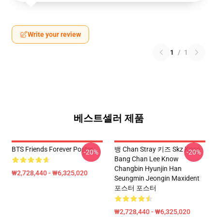
Write your review
1
/
1
베스트셀러 제품
BTS Friends Forever Poster
뱅 Chan Stray 키즈 Skz Kpop
-20%
-20%
Bang Chan Lee Know
Changbin Hyunjin Han
₩2,728,440 - ₩6,325,020
Seungmin Jeongin Maxident
포스터 포스터
₩2,728,440 - ₩6,325,020