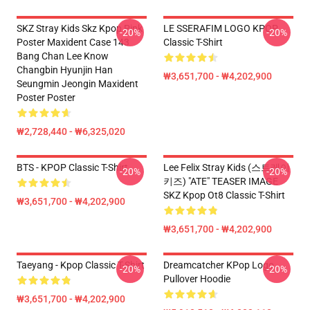
SKZ Stray Kids Skz Kpop Pink
LE SSERAFIM LOGO KPOP
-20%
-20%
Poster Maxident Case 143
Classic T-Shirt
Bang Chan Lee Know
Changbin Hyunjin Han
₩3,651,700 - ₩4,202,900
Seungmin Jeongin Maxident
Poster Poster
₩2,728,440 - ₩6,325,020
BTS - KPOP Classic T-Shirt
Lee Felix Stray Kids (스트레이
-20%
-20%
키즈) "ATE" TEASER IMAGE
SKZ Kpop Ot8 Classic T-Shirt
₩3,651,700 - ₩4,202,900
₩3,651,700 - ₩4,202,900
Taeyang - Kpop Classic T-Shirt
Dreamcatcher KPop Logo
-20%
-20%
Pullover Hoodie
₩3,651,700 - ₩4,202,900