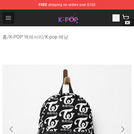
FREE
shipping on orders over $100
K-pop Store - Official K-pop Merchandise Shop
Open menu
홈
/
K-POP 액세서리
/
K-pop 배낭