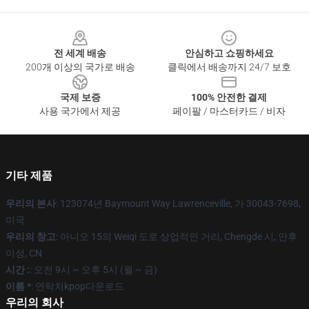
Footer
전 세계 배송
안심하고 쇼핑하세요
200개 이상의 국가로 배송
클릭에서 배송까지 24/7 보호
국제 보증
100% 안전한 결제
사용 국가에서 제공
페이팔 / 마스터카드 / 비자
기타 제품
우리의 본사
: 123074년 Baymount Way Lawrenceville, 가 30043-7698,
미국
우리의 창고
: 아니오 15의 Weiqi 도로 상업적인 거리, Chengde 시, 안후
이성, CN
시간 :
: 오전 9시 ~ 오후 5시 (월 ~ 금)
이름 *
: 연락처kpop다운로드
우리의 회사