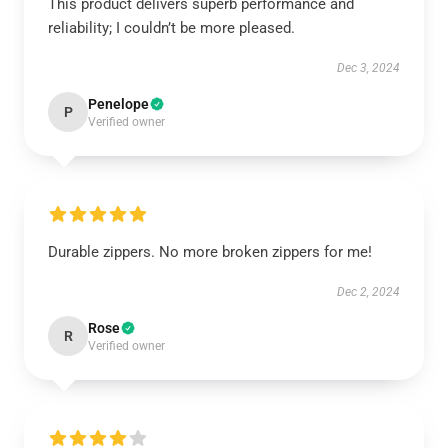
This product delivers superb performance and
reliability; I couldn’t be more pleased.
Dec 3, 2024
Penelope
P
Verified owner
Durable zippers. No more broken zippers for me!
Dec 2, 2024
Rose
R
Verified owner