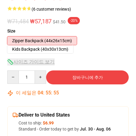
(6 customer reviews)
₩71,484
₩57,187
-20%
$41.50
Size
Zipper Backpack (44x26x15cm)
Kids Backpack (40x30x13cm)
사이즈 가이드 보기
Quantity
장바구니에 추가
이 세일은
04
:
55
:
54
Deliver to United States
Cost to ship:
$6.99
Standard - Order today to get by
Jul. 30 - Aug. 06