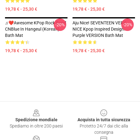
19,78 € - 25,30 €
19,78 € - 25,30 €
♫❤Awesome KPop Rock Band
Aju Nice! SEVENTEEN VERY
-20%
-20%
CNBlue In Hangeul (Korean)
NICE Kpop Inspired Design.
Bath Mat
Purple VERSION Bath Mat
19,78 € - 25,30 €
19,78 € - 25,30 €
Footer
Spedizione mondiale
Acquista in tutta sicurezza
Spediamo in oltre 200 paesi
Protetto 24/7 dai clic alla
consegna