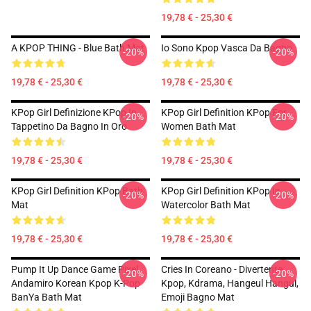
19,78 € - 25,30 €
A KPOP THING - Blue Bath Mat
Io Sono Kpop Vasca Da Bagno
-20%
-20%
19,78 € - 25,30 €
19,78 € - 25,30 €
KPop Girl Definizione KPop In
KPop Girl Definition KPop For
-20%
-20%
Tappetino Da Bagno In Oro
Women Bath Mat
19,78 € - 25,30 €
19,78 € - 25,30 €
KPop Girl Definition KPop Bath
KPop Girl Definition KPop In
-20%
-20%
Mat
Watercolor Bath Mat
19,78 € - 25,30 €
19,78 € - 25,30 €
Pump It Up Dance Game Pixel
Cries In Coreano - Divertente
-20%
-20%
Andamiro Korean Kpop K-Pop
Kpop, Kdrama, Hangeul Hangul,
BanYa Bath Mat
Emoji Bagno Mat