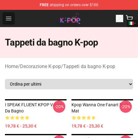
FREE
shipping on orders over $100
K-pop Store - Official K-pop Merchandise Shop
Open menu
Tappeti da bagno K-pop
Home
/
Decorazione K-pop
/
Tappeti da bagno K-pop
I SPEAK FLUENT KPOP Vasca
Kpop Wanna One Fanart Bath
-20%
-20%
Da Bagno
Mat
19,78 € - 25,30 €
19,78 € - 25,30 €