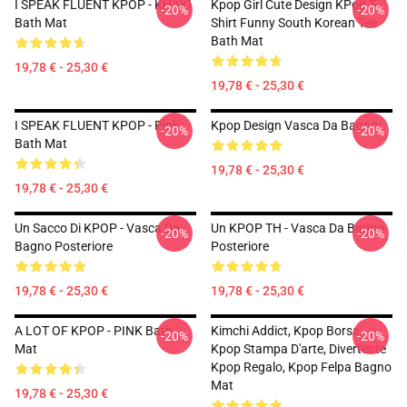
I SPEAK FLUENT KPOP - KHAKI
Kpop Girl Cute Design KPop T-
-20%
-20%
Bath Mat
Shirt Funny South Korean Tee
Bath Mat
19,78 € - 25,30 €
19,78 € - 25,30 €
I SPEAK FLUENT KPOP - Pink
Kpop Design Vasca Da Bagno
-20%
-20%
Bath Mat
19,78 € - 25,30 €
19,78 € - 25,30 €
Un Sacco Di KPOP - Vasca Da
Un KPOP TH - Vasca Da Bagno
-20%
-20%
Bagno Posteriore
Posteriore
19,78 € - 25,30 €
19,78 € - 25,30 €
A LOT OF KPOP - PINK Bath
Kimchi Addict, Kpop Borsa,
-20%
-20%
Mat
Kpop Stampa D'arte, Divertente
Kpop Regalo, Kpop Felpa Bagno
Mat
19,78 € - 25,30 €