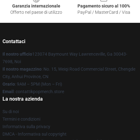
Garanzia internazionale
Pagamento sicuro al 100%
Offerto nel paese di utilizzo
PayPal / MasterCard / Visa
Contattaci
Il nostro ufficio
123074 Baymount Way Lawrenceville, Ga 30043-
7698, Noi
Il nostro magazzino
: No. 15, Weiqi Road Commercial Street, Chengde
City, Anhui Province, CN
Orario
: 9AM – 5PM (Mon – Fri)
Email
: contattikpopmerch.store
La nostra azienda
Su di noi
Termini e condizioni
Informativa sulla privacy
DMCA - Informativa sul copyright