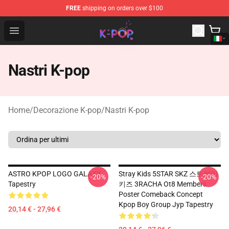
FREE
shipping on orders over $100
K-pop Store - Official K-pop Merchandise Shop
Open menu
Nastri K-pop
Home
/
Decorazione K-pop
/
Nastri K-pop
ASTRO KPOP LOGO GALAXY
Stray Kids 5STAR SKZ 스트레이
-20%
-20%
Tapestry
키즈 3RACHA Ot8 Members
Poster Comeback Concept
Kpop Boy Group Jyp Tapestry
20,14 € - 27,96 €