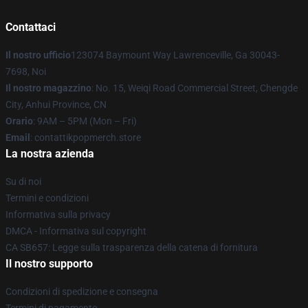
Contattaci
Il nostro ufficio
123074 Baymount Way Lawrenceville, Ga 30043-
7698, Noi
Il nostro magazzino
: No. 15, Weiqi Road Commercial Street, Chengde
City, Anhui Province, CN
Orario
: 9AM – 5PM (Mon – Fri)
Email
: contattikpopmerch.store
La nostra azienda
Su di noi
Termini e condizioni
Informativa sulla privacy
DMCA - Informativa sul copyright
CA SB657: Legge sulla trasparenza della catena di fornitura
Il nostro supporto
Condizioni di spedizione e consegna