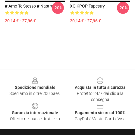
# Amo Te Stesso # Nastro
XG KPOP Tapestry
-20%
-20%
20,14 € - 27,96 €
20,14 € - 27,96 €
Footer
Spedizione mondiale
Acquista in tutta sicurezza
Spediamo in oltre 200 paesi
Protetto 24/7 dai clic alla
consegna
Garanzia internazionale
Pagamento sicuro al 100%
Offerto nel paese di utilizzo
PayPal / MasterCard / Visa