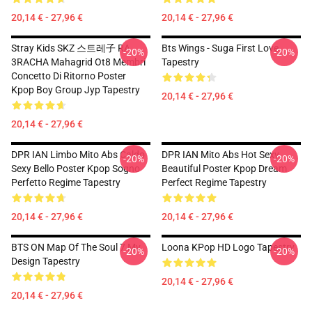
20,14 € - 27,96 €
20,14 € - 27,96 €
Stray Kids SKZ 스트레子 RA
Bts Wings - Suga First Love
-20%
-20%
3RACHA Mahagrid Ot8 Membri
Tapestry
Concetto Di Ritorno Poster
Kpop Boy Group Jyp Tapestry
20,14 € - 27,96 €
20,14 € - 27,96 €
DPR IAN Limbo Mito Abs Caldo
DPR IAN Mito Abs Hot Sexy
-20%
-20%
Sexy Bello Poster Kpop Sogno
Beautiful Poster Kpop Dream
Perfetto Regime Tapestry
Perfect Regime Tapestry
20,14 € - 27,96 €
20,14 € - 27,96 €
BTS ON Map Of The Soul 7 Mv
Loona KPop HD Logo Tapestry
-20%
-20%
Design Tapestry
20,14 € - 27,96 €
20,14 € - 27,96 €