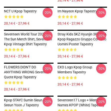
20,14 € - 27,96 €
NCT U Kpop Tapestry
Im Nayeon Kpop Tapestry
-20%
-20%
20,14 € - 27,96 €
20,14 € - 27,96 €
Seventeen World Tour 2022 Be
Stray Kids SKZ Hyunjin 3RACHA
-20%
-20%
The Sun Merch Shirt, Seventeen
Kpop Ragazzo Gruppo Coreano
Kpop Vintage Shirt Tapestry
Uomini Poster Tapestry
20,14 € - 27,96 €
20,14 € - 27,96 €
FLOWERS DIDN'T DO
EXO Logo Kpop Group
-20%
-20%
ANYTHING WRONG Seventeen
Members Tapestry
Quote Kpop Tapestry
20,14 € - 27,96 €
20,14 € - 27,96 €
Kpop STAYC Sumin Sieun Isa
Seventeen17 Logo + Member
-20%
-20%
Seeun Yoon J Tapestry
Names KPOP (White) Tapestry