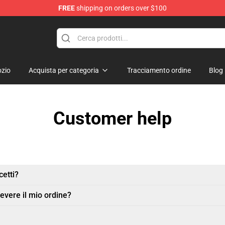
FREE
shipping on orders over $100
zio
Acquista per categoria
Tracciamento ordine
Blog
Customer help
etti?
evere il mio ordine?