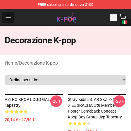
FREE
shipping on orders over $100
K-pop Store - Official K-pop Merchandise Shop
Open menu
Decorazione K-pop
Home
/
Decorazione K-pop
ASTRO KPOP LOGO GALAXY
Stray Kids 5STAR SKZ 스트레이
-20%
-20%
Tapestry
키즈 3RACHA Ot8 Members
Poster Comeback Concept
Kpop Boy Group Jyp Tapestry
20,14 € - 27,96 €