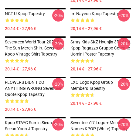
20,14 € - 27,96 €
NCT U Kpop Tapestry
Im Nayeon Kpop Tapestry
-20%
-20%
20,14 € - 27,96 €
20,14 € - 27,96 €
Seventeen World Tour 2022 Be
Stray Kids SKZ Hyunjin 3RACHA
-20%
-20%
The Sun Merch Shirt, Seventeen
Kpop Ragazzo Gruppo Coreano
Kpop Vintage Shirt Tapestry
Uomini Poster Tapestry
20,14 € - 27,96 €
20,14 € - 27,96 €
FLOWERS DIDN'T DO
EXO Logo Kpop Group
-20%
-20%
ANYTHING WRONG Seventeen
Members Tapestry
Quote Kpop Tapestry
20,14 € - 27,96 €
20,14 € - 27,96 €
Kpop STAYC Sumin Sieun Isa
Seventeen17 Logo + Member
-20%
-20%
Seeun Yoon J Tapestry
Names KPOP (White) Tapestry