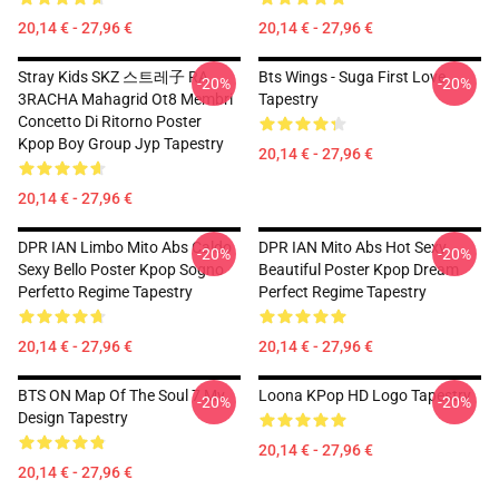
20,14 € - 27,96 €
20,14 € - 27,96 €
Stray Kids SKZ 스트레子 RA
Bts Wings - Suga First Love
-20%
-20%
3RACHA Mahagrid Ot8 Membri
Tapestry
Concetto Di Ritorno Poster
Kpop Boy Group Jyp Tapestry
20,14 € - 27,96 €
20,14 € - 27,96 €
DPR IAN Limbo Mito Abs Caldo
DPR IAN Mito Abs Hot Sexy
-20%
-20%
Sexy Bello Poster Kpop Sogno
Beautiful Poster Kpop Dream
Perfetto Regime Tapestry
Perfect Regime Tapestry
20,14 € - 27,96 €
20,14 € - 27,96 €
BTS ON Map Of The Soul 7 Mv
Loona KPop HD Logo Tapestry
-20%
-20%
Design Tapestry
20,14 € - 27,96 €
20,14 € - 27,96 €