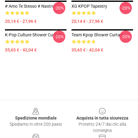
# Amo Te Stesso # Nastro
XG KPOP Tapestry
-20%
-20%
20,14 € - 27,96 €
20,14 € - 27,96 €
K-Pop Culture Shower Curtain
Team Kpop Shower Curtain
-20%
-20%
35,65 € - 42,04 €
35,65 € - 42,04 €
Footer
Spedizione mondiale
Acquista in tutta sicurezza
Spediamo in oltre 200 paesi
Protetto 24/7 dai clic alla
consegna