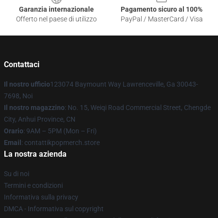
Garanzia internazionale
Pagamento sicuro al 100%
Offerto nel paese di utilizzo
PayPal / MasterCard / Visa
Contattaci
Il nostro ufficio
123074 Baymount Way Lawrenceville, Ga 30043-
7698, Noi
Il nostro magazzino
: No. 15, Weiqi Road Commercial Street, Chengde
City, Anhui Province, CN
Orario
: 9AM – 5PM (Mon – Fri)
Email
: contattikpopmerch.store
La nostra azienda
Su di noi
Termini e condizioni
Informativa sulla privacy
DMCA - Informativa sul copyright