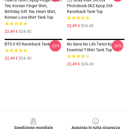
Hearts Tshirt, Kpop Finger Heart
즈) Stray Kids’ DICON
Tee, Korean Finger Shirt,
Photobook SKZ Kpop Ot8
Birthday Gift Tee, Heart Shirt,
Racerback Tank Top
Korean Love Shirt Tank Top
22,49 €
$24.45
22,49 €
$24.45
BTS V 95 Racerback Tank Top
No Sana No Life Twice Kpop
-20%
-20%
Essential T-Shirt Tank Top
22,49 €
$24.45
22,49 €
$24.45
Footer
Spedizione mondiale
Acquista in tutta sicurezza