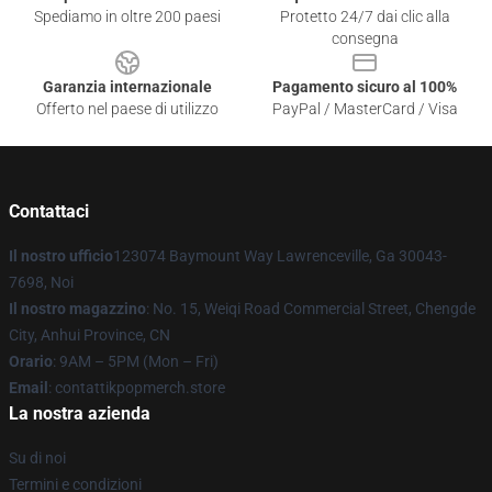
Spediamo in oltre 200 paesi
Protetto 24/7 dai clic alla
consegna
Garanzia internazionale
Pagamento sicuro al 100%
Offerto nel paese di utilizzo
PayPal / MasterCard / Visa
Contattaci
Il nostro ufficio
123074 Baymount Way Lawrenceville, Ga 30043-
7698, Noi
Il nostro magazzino
: No. 15, Weiqi Road Commercial Street, Chengde
City, Anhui Province, CN
Orario
: 9AM – 5PM (Mon – Fri)
Email
: contattikpopmerch.store
La nostra azienda
Su di noi
Termini e condizioni