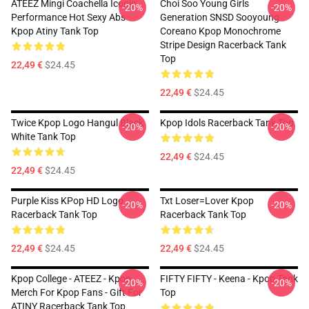
ATEEZ Mingi Coachella Iconic
Choi Soo Young Girls
-20%
-20%
Performance Hot Sexy Abs
Generation SNSD Sooyoung
Kpop Atiny Tank Top
Coreano Kpop Monochrome
Stripe Design Racerback Tank
Top
22,49 €
$24.45
22,49 €
$24.45
Twice Kpop Logo Hangul Black
Kpop Idols Racerback Tank Top
-20%
-20%
White Tank Top
22,49 €
$24.45
22,49 €
$24.45
Purple Kiss KPop HD Logo
Txt Loser=lover Kpop
-20%
-20%
Racerback Tank Top
Racerback Tank Top
22,49 €
$24.45
22,49 €
$24.45
Kpop College - ATEEZ - Kpop
FIFTY FIFTY - Keena - Kpop Tank
-20%
-20%
Merch For Kpop Fans - Gift For
Top
ATINY Racerback Tank Top