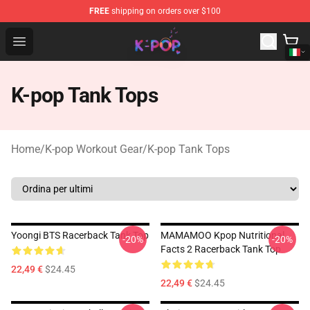
FREE
shipping on orders over $100
K-pop Store - Official K-pop Merchandise Shop
Open menu
K-pop Tank Tops
Home
/
K-pop Workout Gear
/
K-pop Tank Tops
Yoongi BTS Racerback Tank Top
MAMAMOO Kpop Nutritional
-20%
-20%
Facts 2 Racerback Tank Top
22,49 €
$24.45
22,49 €
$24.45