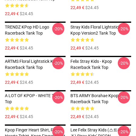
22,49 €
$24.45
22,49 €
$24.45
TRENDZ KPop HD Logo
Stray Kids Floral Lightstick
-20%
-20%
Racerback Tank Top
Kpop Version2 Tank Top
22,49 €
$24.45
22,49 €
$24.45
ARTMS Floral Lightstick Kpop
Felix Stray Kids - Kpop
-20%
-20%
Racerback Tank Top
Racerback Tank Top
22,49 €
$24.45
22,49 €
$24.45
A LOT OF KPOP - WHITE Tank
BTS ARMY Borahae Kpop
-20%
-20%
Top
Racerback Tank Top
22,49 €
$24.45
22,49 €
$24.45
Kpop Finger Heart Shirt, Finger
Lee Felix Stray Kids (스트레이 키
-20%
-20%