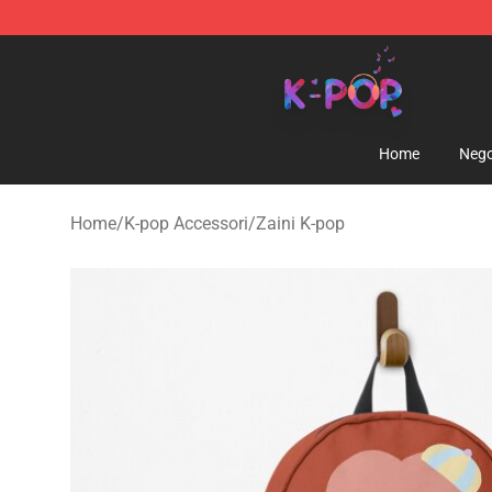
K-pop Store - Official K-pop Merchandise Shop
Home
Nego
Home
/
K-pop Accessori
/
Zaini K-pop