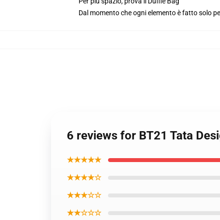
Per più spazio, prova il Duffle Bag
Dal momento che ogni elemento è fatto solo per 
6 reviews for BT21 Tata Des
★★★★★
★★★★☆
★★★☆☆
★★☆☆☆