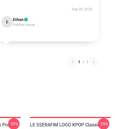
Aug 30, 2024
Ethan
E
Verified owner
1
/
1
-20%
-20%
k Poster
LE SSERAFIM LOGO KPOP Classic T-