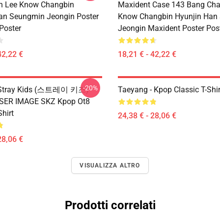
n Lee Know Changbin
Maxident Case 143 Bang Cha
an Seungmin Jeongin Poster
Know Changbin Hyunjin Han
Poster
Jeongin Maxident Poster Pos
42,22 €
18,21 € - 42,22 €
-20%
x Stray Kids (스트레이 키즈)
Taeyang - Kpop Classic T-Shir
ASER IMAGE SKZ Kpop Ot8
Shirt
24,38 € - 28,06 €
28,06 €
VISUALIZZA ALTRO
Prodotti correlati