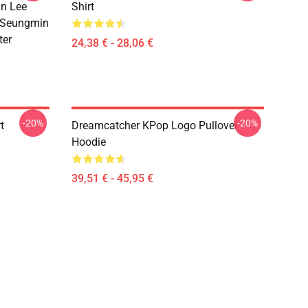
n Lee
Shirt
 Seungmin
ter
24,38 € - 28,06 €
-20%
-20%
t
Dreamcatcher KPop Logo Pullover
Hoodie
39,51 € - 45,95 €