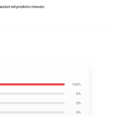
iazioni nel prodotto ricevuto
100%
0%
0%
0%