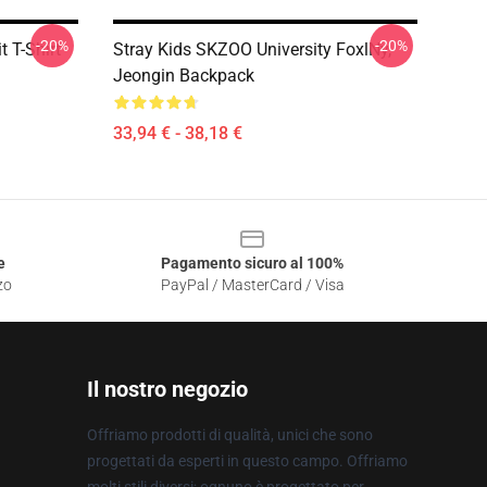
-20%
-20%
 T-Shirt
Stray Kids SKZOO University FoxlNy,
Jeongin Backpack
33,94 € - 38,18 €
e
Pagamento sicuro al 100%
zo
PayPal / MasterCard / Visa
Il nostro negozio
Offriamo prodotti di qualità, unici che sono
progettati da esperti in questo campo. Offriamo