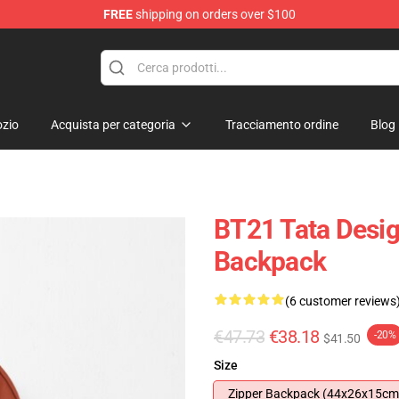
FREE
shipping on orders over $100
zio
Acquista per categoria
Tracciamento ordine
Blog
BT21 Tata Desig
Backpack
(6 customer reviews
€47.73
€38.18
-20%
$41.50
Size
Zipper Backpack (44x26x15cm