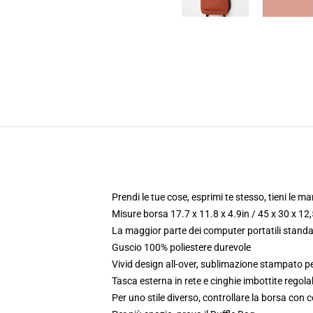
Prendi le tue cose, esprimi te stesso, tieni le ma
Misure borsa 17.7 x 11.8 x 4.9in / 45 x 30 x 12
La maggior parte dei computer portatili standar
Guscio 100% poliestere durevole
Vivid design all-over, sublimazione stampato p
Tasca esterna in rete e cinghie imbottite regolab
Per uno stile diverso, controllare la borsa con c