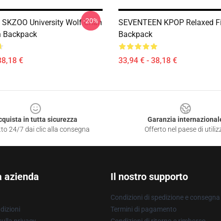
-20%
s SKZOO University Wolf Chan
SEVENTEEN KPOP Relaxed Fit
 Backpack
Backpack
38,18 €
33,94 € - 38,18 €
cquista in tutta sicurezza
Garanzia internazional
to 24/7 dai clic alla consegna
Offerto nel paese di utiliz
a azienda
Il nostro supporto
Condizioni di spedizione e consegna
dizioni
Termini di pagamento