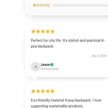
★☆☆☆☆
Perfect for city life. It’s stylish and practical K-
pop backpack.
Dec 4, 2024
Jaxon
J
Verified owner
Eco-friendly material K-pop backpack. I love
supporting sustainable products.