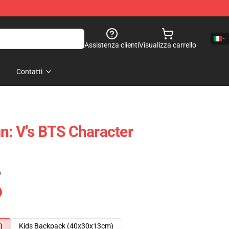
Assistenza clienti
Visualizza carrello
Contatti
n: V's BTS Character
)
)
Kids Backpack (40x30x13cm)