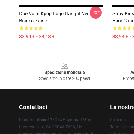
-20%
Due Volte Kpop Logo Hangul Nero
Stray Kid
Bianco Zaino
BangChan
33,94 € - 38,18 €
33,94 € - 
Footer
Spedizione mondiale
A
Spediamo in oltre 200 paesi
Protet
Contattaci
La nostr
Il nostro ufficio
123074 Baymount Way
Su di noi
Lawrenceville, Ga 30043-7698, Noi
Termini e con