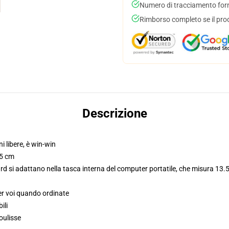
Numero di tracciamento forni
Rimborso completo se il pro
Descrizione
ni libere, è win-win
,5 cm
d si adattano nella tasca interna del computer portatile, che misura 13.5
er voi quando ordinate
ili
oulisse