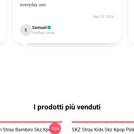
everyday use.
Sep 20, 2024
Samuel
S
Verified owner
I prodotti più venduti
-20%
 Stray Bambini Skz Kpop
SKZ Stray Kids Skz Kpop Pin