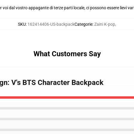
voi dal vostro appagante di terze parti locale, ci possono essere lievi var
SKU
:
162414406-US-backpack
Categorie
:
Zaini K-pop
,
What Customers Say
ign: V's BTS Character Backpack