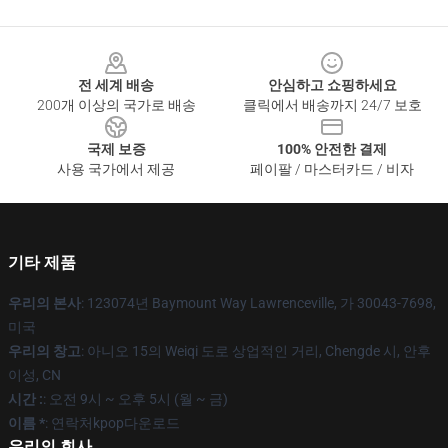
Footer
전 세계 배송
안심하고 쇼핑하세요
200개 이상의 국가로 배송
클릭에서 배송까지 24/7 보호
국제 보증
100% 안전한 결제
사용 국가에서 제공
페이팔 / 마스터카드 / 비자
기타 제품
우리의 본사
: 123074년 Baymount Way Lawrenceville, 가 30043-7698,
미국
우리의 창고
: 아니오 15의 Weiqi 도로 상업적인 거리, Chengde 시, 안후
이성, CN
시간 :
: 오전 9시 ~ 오후 5시 (월 ~ 금)
이름 *
: 연락처kpop다운로드
우리의 회사