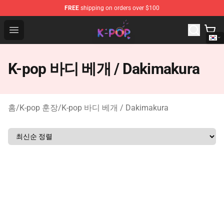
FREE
shipping on orders over $100
K-pop Store - Official K-pop Merchandise Shop
Open menu
K-pop 바디 베개 / Dakimakura
홈
/
K-pop 훈장
/
K-pop 바디 베개 / Dakimakura