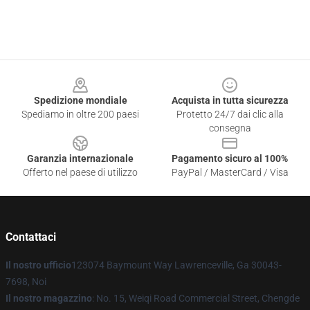
Footer
Spedizione mondiale
Acquista in tutta sicurezza
Spediamo in oltre 200 paesi
Protetto 24/7 dai clic alla
consegna
Garanzia internazionale
Pagamento sicuro al 100%
Offerto nel paese di utilizzo
PayPal / MasterCard / Visa
Contattaci
Il nostro ufficio
123074 Baymount Way Lawrenceville, Ga 30043-
7698, Noi
Il nostro magazzino
: No. 15, Weiqi Road Commercial Street, Chengde