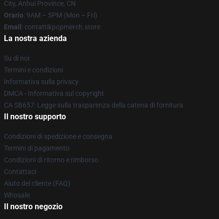
City, Anhui Province, CN
Orario
: 9AM – 5PM (Mon – Fri)
Email
: contattikpopmerch.store
La nostra azienda
Su di noi
Termini e condizioni
Informativa sulla privacy
DMCA - Informativa sul copyright
CA SB657: Legge sulla trasparenza della catena di fornitura
Il nostro supporto
Condizioni di spedizione e consegna
Termini di pagamento
Condizioni di ritorno e rimborso
Contattaci
Aiuto del cliente (FAQ)
Whosale
Il nostro negozio